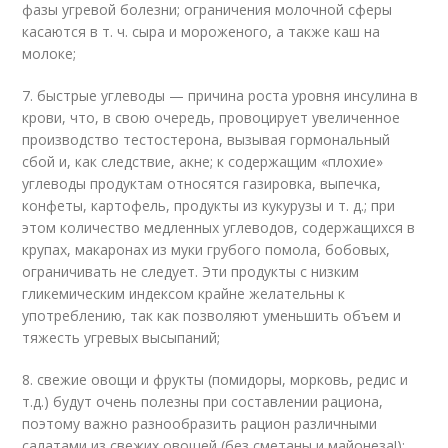
фазы угревой болезни; ограничения молочной сферы
касаются в т. ч. сыра и мороженого, а также каш на
молоке;
7. быстрые углеводы — причина роста уровня инсулина в
крови, что, в свою очередь, провоцирует увеличенное
производство тестостерона, вызывая гормональный
сбой и, как следствие, акне; к содержащим «плохие»
углеводы продуктам относятся газировка, выпечка,
конфеты, картофель, продукты из кукурузы и т. д.; при
этом количество медленных углеводов, содержащихся в
крупах, макаронах из муки грубого помола, бобовых,
ограничивать не следует. Эти продукты с низким
гликемическим индексом крайне желательны к
употреблению, так как позволяют уменьшить объем и
тяжесть угревых высыпаний;
8. свежие овощи и фрукты (помидоры, морковь, редис и
т.д.) будут очень полезны при составлении рациона,
поэтому важно разнообразить рацион различными
салатами из свежих овощей (без сметаны и майонеза!);