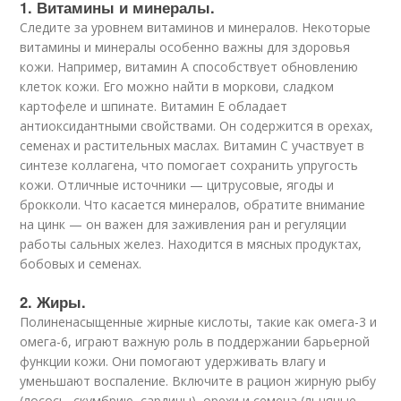
1. Витамины и минералы.
Следите за уровнем витаминов и минералов. Некоторые
витамины и минералы особенно важны для здоровья
кожи. Например, витамин A способствует обновлению
клеток кожи. Его можно найти в моркови, сладком
картофеле и шпинате. Витамин E обладает
антиоксидантными свойствами. Он содержится в орехах,
семенах и растительных маслах. Витамин C участвует в
синтезе коллагена, что помогает сохранить упругость
кожи. Отличные источники — цитрусовые, ягоды и
брокколи. Что касается минералов, обратите внимание
на цинк — он важен для заживления ран и регуляции
работы сальных желез. Находится в мясных продуктах,
бобовых и семенах.
2. Жиры.
Полиненасыщенные жирные кислоты, такие как омега-3 и
омега-6, играют важную роль в поддержании барьерной
функции кожи. Они помогают удерживать влагу и
уменьшают воспаление. Включите в рацион жирную рыбу
(лосось, скумбрию, сардины), орехи и семена (льняные