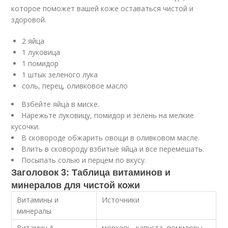
которое поможет вашей коже оставаться чистой и
здоровой.
2 яйца
1 луковица
1 помидор
1 штык зеленого лука
соль, перец, оливковое масло
Взбейте яйца в миске.
Нарежьте луковицу, помидор и зелень на мелкие
кусочки.
В сковороде обжарить овощи в оливковом масле.
Влить в сковороду взбитые яйца и все перемешать.
Посыпать солью и перцем по вкусу.
Заголовок 3: Таблица витаминов и
минералов для чистой кожи
Витамины и
Источники
минералы
Витамин A
морковь, капуста, помидоры