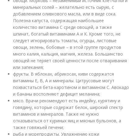
овощи. Морковь – незаменимый источник клетчатки и
минеральных солей – желательно есть сырую, с
добавлением оливкового масла, или в виде сока.
Полезна капуста, содержащая наибольшее
количество витамина С среди овощей, а также
шпинат, богатый витаминами А и К. Кроме того, не
следует игнорировать томаты, огурцы, листовые
овощи, зелень, бобовые – в этой группе продуктов
много калия, кальция, магния, железа. Большинство
овощей не теряет своей ценности после отваривания
или запекания;
фрукты. В яблоках, абрикосах, киви содержатся
витамины Е, В, А и минералы. Цитрусовые могут
похвастаться бета-каротином и витамином С. Авокадо
и бананы восполняют дефицит меланина;
мясо. Врачи рекомендуют есть индейку, курятину и
говядину, которые содержат белок, широкий спектр
витаминов и минералов. Также не нужно
отказываться от куриных яиц и мясных бульонов, а
также говяжьей печени;
рыба и морепродукты. Увлажнению кожи