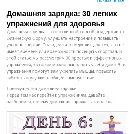
Показать все
Домашняя зарядка: 30 легких
Упражнения для
Упражнения для
домашней зарядки
мышц
упражнений для здоровья
Домашняя зарядка – это отличный способ поддерживать
физическую форму, улучшать настроение и повышать
уровень энергии. Она идеально подходит для тех, кто не
Упражнения для рук
Упражнения для ног
имеет времени или возможности посещать спортзал. В
этой статье мы рассмотрим 30 простых и эффективных
упражнений, которые можно выполнять у себя дома. Эти
упражнения помогут вам укрепить мышцы, повысить
Упражнения для
Преимущества от
гибкость и улучшить общее самочувствие.
гибкости
регулярной зарядки
Преимущества домашней зарядки
Перед тем как перейти к упражнениям, давайте
разберемся, почему домашняя зарядка так полезна:
Упражнения для
Упражнения на
стройных ног
растяжку