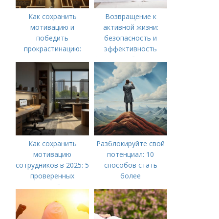
Как сохранить
Возвращение к
мотивацию и
активной жизни:
победить
безопасность и
прокрастинацию:
эффективность
практические советы
фитнеса и бега после
родов
Как сохранить
Разблокируйте свой
мотивацию
потенциал: 10
сотрудников в 2025: 5
способов стать
проверенных
более
способов
мотивированным