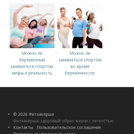
эффективно
руководство для
будущих мам
Можно ли
Можно ли
беременным
заниматься спортом
заниматься спортом:
во время
мифы и реальность
беременности:
советы специалиста
© 2026 Фитхакерша
Фитхакерша: здоровый образ жизни с легкостью
Контакты
Пользовательское соглашение
Политика конфидециальности