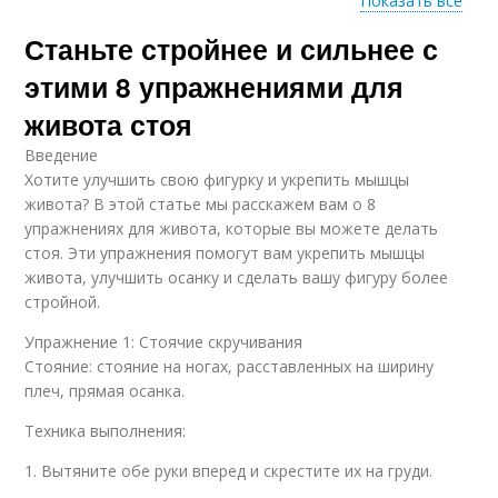
Показать все
Станьте стройнее и сильнее с
Скручивания с
Скручивания с
локтями
прямыми
этими 8 упражнениями для
живота стоя
Введение
Боковые скручивания
Хотите улучшить свою фигурку и укрепить мышцы
живота? В этой статье мы расскажем вам о 8
упражнениях для живота, которые вы можете делать
стоя. Эти упражнения помогут вам укрепить мышцы
живота, улучшить осанку и сделать вашу фигуру более
стройной.
Упражнение 1: Стоячие скручивания
Стояние: стояние на ногах, расставленных на ширину
плеч, прямая осанка.
Техника выполнения:
1. Вытяните обе руки вперед и скрестите их на груди.