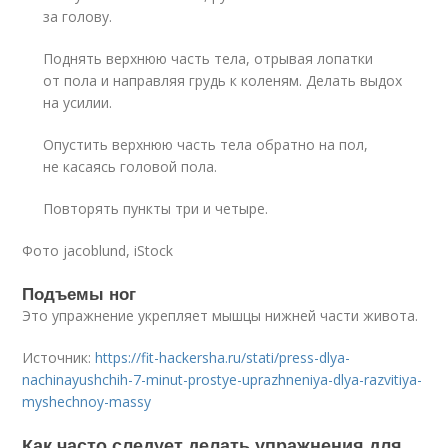
за голову.
Поднять верхнюю часть тела, отрывая лопатки
от пола и направляя грудь к коленям. Делать выдох
на усилии.
Опустить верхнюю часть тела обратно на пол,
не касаясь головой пола.
Повторять пункты три и четыре.
Фото jacoblund, iStock
Подъемы ног
Это упражнение укрепляет мышцы нижней части живота.
Источник:
https://fit-hackersha.ru/stati/press-dlya-
nachinayushchih-7-minut-prostye-uprazhneniya-dlya-razvitiya-
myshechnoy-massy
Как часто следует делать упражнения для