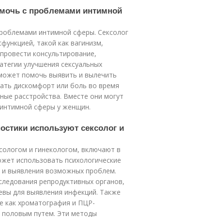
помочь с проблемами интимной
проблемами интимной сферы. Сексолог
сфункцией, такой как вагинизм,
 провести консультирование,
атегии улучшения сексуальных
 может помочь выявить и вылечить
вать дискомфорт или боль во время
ьные расстройства. Вместе они могут
интимной сферы у женщин.
остики используют сексолог и
сологом и гинекологом, включают в
ожет использовать психологические
я и выявления возможных проблем.
следования репродуктивных органов,
евы для выявления инфекций. Также
е как хроматография и ПЦР-
я половым путем. Эти методы