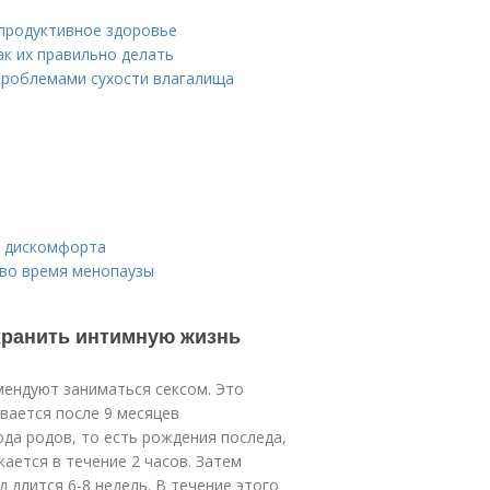
епродуктивное здоровье
ак их правильно делать
проблемами сухости влагалища
ь дискомфорта
 во время менопаузы
охранить интимную жизнь
мендуют заниматься сексом. Это
ивается после 9 месяцев
ода родов, то есть рождения последа,
ается в течение 2 часов. Затем
 длится 6-8 недель. В течение этого