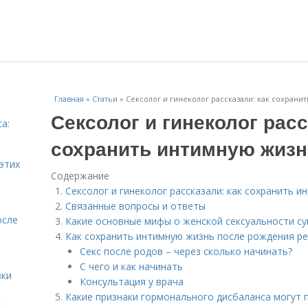
Главная
»
Статьи
»
Сексолог и гинеколог рассказали: как сохран
Сексолог и гинеколог расс
а:
и
сохранить интимную жизн
этих
Содержание
Сексолог и гинеколог рассказали: как сохранить 
Связанные вопросы и ответы
осле
Какие основные мифы о женской сексуальности су
Как сохранить интимную жизнь после рождения р
Секс после родов – через сколько начинать?
С чего и как начинать
вки
Консультация у врача
Какие признаки гормонального дисбаланса могут 
к