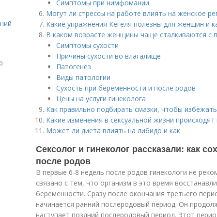
Симптомы при нимфомании
Могут ли стрессы на работе влиять на женское р
ений
Какие упражнения Кегеля полезны для женщин и к
В каком возрасте женщины чаще сталкиваются с 
Симптомы сухости
Причины сухости во влагалище
ю
Патогенез
Виды патологии
Сухость при беременности и после родов
Цены на услуги гинеколога
Как правильно подбирать смазки, чтобы избежат
Какие изменения в сексуальной жизни происходят
Может ли диета влиять на либидо и как
Сексолог и гинеколог рассказали: как с
после родов
В первые 6-8 недель после родов гинекологи не реко
связано с тем, что организм в это время восстанавл
беременности. Сразу после окончания третьего пери
начинается ранний послеродовый период. Он продолж
наступает поздний послеродовый период. Этот период