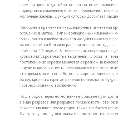
времени происходит обратное развитие (инволюция) 
подверглись изменению в связи с беременностью и 
молочные железы, функция которых достигает расцв
Наиболее выраженные инволюционные изменения про
особенно в матке. Темп инволюционных изменений м
суток. Матка и шейка значительно уменьшаются в ра
матке остается большая раневая поверхность, для з
примерно 4-6 недель. В течение этого периода плац
кровоточит, кровянистые выделения – лохии - в перв
постепенно их окраска меняется с красной на красно
неделе выделения почти прекращаются и вскоре исч
это время может способствовать проникновению инф
матку, кровь и открытая раневая поверхность будут
прогрессированию воспалению.
После родов через естественные родовые пути дост
в виде разрезов или разрывов промежности, стенок 
заживления швов после родов также требуется время
было, тонус мышц влагалища и промежности после е