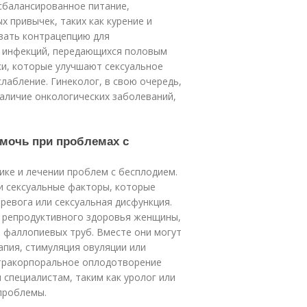
сбалансированное питание,
х привычек, таких как курение и
вать контрацепцию для
 инфекций, передающихся половым
ки, которые улучшают сексуальное
слабление. Гинеколог, в свою очередь,
аличие онкологических заболеваний,
помочь при проблемах с
ике и лечении проблем с бесплодием.
и сексуальные факторы, которые
тревога или сексуальная дисфункция.
й репродуктивного здоровья женщины,
и фаллопиевых труб. Вместе они могут
апия, стимуляция овуляции или
стракорпоральное оплодотворение
 специалистам, таким как уролог или
проблемы.