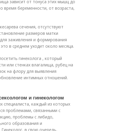
ища зависит от тонуса этих мышц до
во время беременности, от возраста,
кесарева сечения, отсутствуют
сстановление размеров матки
я для заживления и формирования
это в среднем уходит около месяца.
посетить гинеколога , который
ти или стенках влагалища, рубец на
зок на флору для выявления
зобновление интимных отношений.
сексологом и гинекологом
их специалиста, каждый из которых
тся проблемами, связанными с
кцию, проблемы с либидо,
ьного образования и
 Гинеколог, в свою очередь,