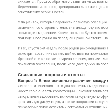
снижается. Процесс обратного развития мышц влагал
беременности, от того, тренировала ли их женщина 
генетических особенностей.
У пациенток, которые перенесли плановую операцию 
изменения со стороны стенок влагалища, однако во
происходит медленнее. Кроме того, требуется врем
полноценного рубца на передней брюшной стенке. На 
Итак, спустя 6-8 недель после родов рекомендовано 
осмотрит состояние матки, шейки, швы на промежнос
брюшной стенке после кесарева сечения, возьмет ма
признаков воспаления, после чего даст добро на во
Связанные вопросы и ответы:
Вопрос 1: В чем основные различия между 
Сексолог и гинеколог – это два различных медицинск
имеет свою область компетенции. Сексолог занимае
сексуальным здоровьем, включая сексуальную дисфун
эректильную дисфункцию, а также вопросами сексуал
психологическими аспектами сексуальных отношений.