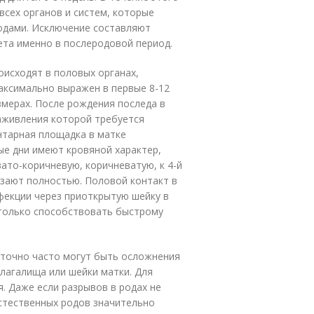
всех органов и систем, которые
родами. Исключение составляют
ета именно в послеродовой период.
исходят в половых органах,
аксимально выражен в первые 8-12
змерах. После рождения последа в
аживления которой требуется
ентарная площадка в матке
ые дни имеют кровяной характер,
вато-коричневую, коричневатую, к 4-й
езают полностью. Половой контакт в
екции через приоткрытую шейку в
 только способствовать быстрому
аточно часто могут быть осложнения
влагалища или шейки матки. Для
. Даже если разрывов в родах не
стественных родов значительно