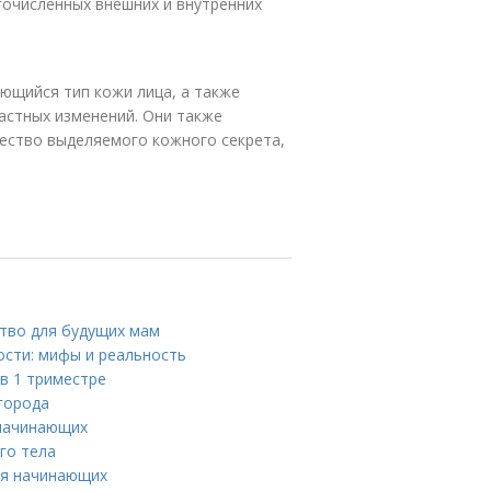
очисленных внешних и внутренних
ющийся тип кожи лица, а также
астных изменений. Они также
чество выделяемого кожного секрета,
ство для будущих мам
сти: мифы и реальность
в 1 триместре
 города
 начинающих
го тела
ля начинающих