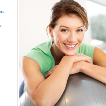
жи:
е