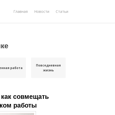
Главная
Новости
Статьи
ике
Повседневная
енная работа
жизнь
 как совмещать
ком работы