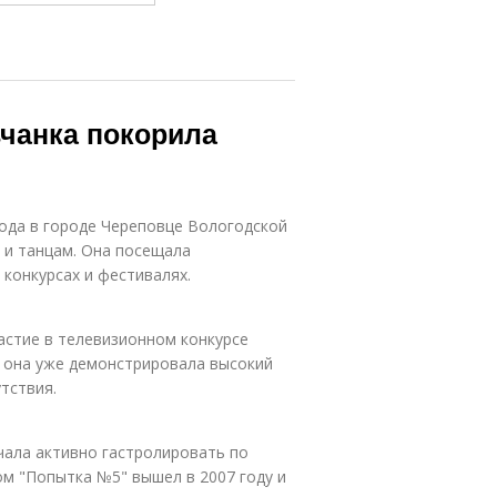
вчанка покорила
года в городе Череповце Вологодской
 и танцам. Она посещала
конкурсах и фестивалях.
астие в телевизионном конкурсе
но она уже демонстрировала высокий
тствия.
чала активно гастролировать по
ом "Попытка №5" вышел в 2007 году и