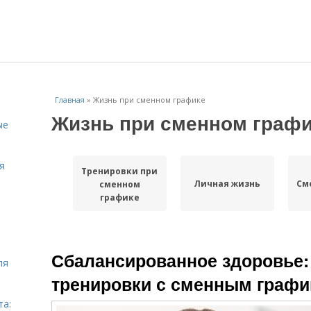
Главная
»
Жизнь при сменном графике
Жизнь при сменном граф
ые
я
Тренировки при
Личная жизнь
См
сменном
графике
Сбалансированное здоровье:
ля
тренировки с сменным графи
та: