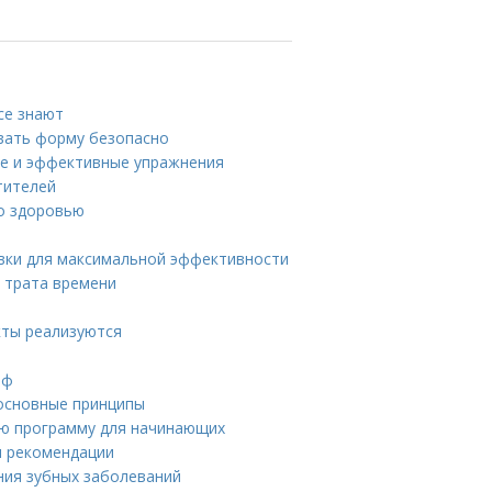
се знают
вать форму безопасно
ые и эффективные упражнения
тителей
по здоровью
овки для максимальной эффективности
 трата времени
кты реализуются
иф
 основные принципы
ую программу для начинающих
и рекомендации
ния зубных заболеваний