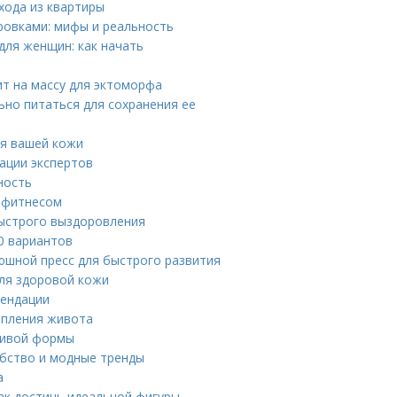
хода из квартиры
овками: мифы и реальность
ля женщин: как начать
ит на массу для эктоморфа
ьно питаться для сохранения ее
ля вашей кожи
ации экспертов
ность
м фитнесом
быстрого выздоровления
0 вариантов
юшной пресс для быстрого развития
ля здоровой кожи
мендации
епления живота
асивой формы
обство и модные тренды
а
как достичь идеальной фигуры