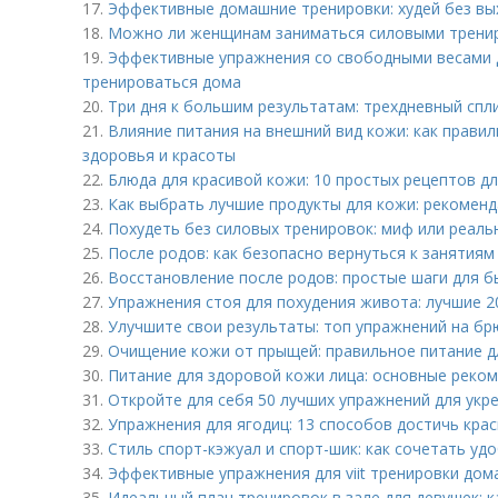
17.
Эффективные домашние тренировки: худей без вы
18.
Можно ли женщинам заниматься силовыми тренир
19.
Эффективные упражнения со свободными весами д
тренироваться дома
20.
Три дня к большим результатам: трехдневный спл
21.
Влияние питания на внешний вид кожи: как правил
здоровья и красоты
22.
Блюда для красивой кожи: 10 простых рецептов д
23.
Как выбрать лучшие продукты для кожи: рекоменд
24.
Похудеть без силовых тренировок: миф или реаль
25.
После родов: как безопасно вернуться к занятия
26.
Восстановление после родов: простые шаги для 
27.
Упражнения стоя для похудения живота: лучшие 2
28.
Улучшите свои результаты: топ упражнений на бр
29.
Очищение кожи от прыщей: правильное питание д
30.
Питание для здоровой кожи лица: основные реко
31.
Откройте для себя 50 лучших упражнений для укр
32.
Упражнения для ягодиц: 13 способов достичь кр
33.
Стиль спорт-кэжуал и спорт-шик: как сочетать уд
34.
Эффективные упражнения для viit тренировки дом
35.
Идеальный план тренировок в зале для девушек: 