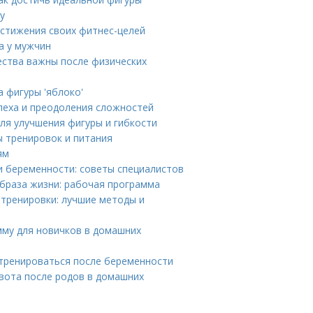
у
остижения своих фитнес-целей
а у мужчин
ества важны после физических
 фигуры 'яблоко'
пеха и преодоления сложностей
ля улучшения фигуры и гибкости
ы тренировок и питания
ям
и беременности: советы специалистов
раза жизни: рабочая программа
 тренировки: лучшие методы и
му для новичков в домашних
тренироваться после беременности
вота после родов в домашних