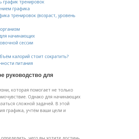
ть график тренировок
ением графика
фика тренировок (возраст, уровень
 организм
 для начинающих
овочной сессии
объём калорий стоит сократить?
нности питания
е руководство для
зни, которая помогает не только
амочувствие. Однако для начинающих
заться сложной задачей. В этой
я графика, учтём ваши цели и
 определить, чего вы хотите достичь.