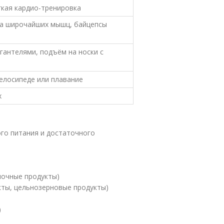
гкая кардио-тренировка
га широчайших мышц, байцепсы
 гантелями, подъём на носки с
велосипеде или плавание
х
го питания и достаточного
лочные продукты)
кты, цельнозерновые продукты)
)