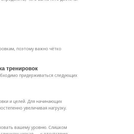
ировкам, поэтому важно чётко
ка тренировок
обходимо придерживаться следующих
овки и целей. Для начинающих
постепенно увеличивая нагрузку.
вовать вашему уровню. Слишком
 слишком низкая — к отсутствию