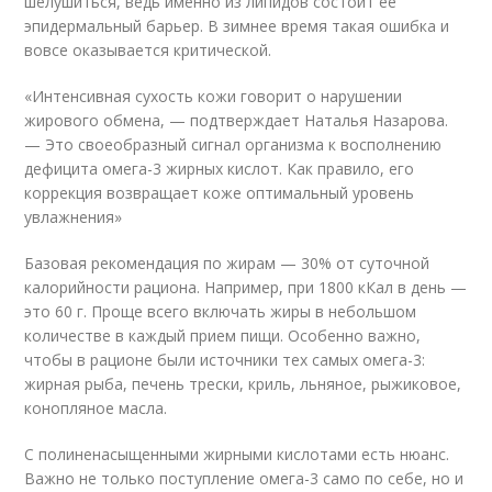
шелушиться, ведь именно из липидов состоит ее
эпидермальный барьер. В зимнее время такая ошибка и
вовсе оказывается критической.
«Интенсивная сухость кожи говорит о нарушении
жирового обмена, — подтверждает Наталья Назарова.
— Это своеобразный сигнал организма к восполнению
дефицита омега-3 жирных кислот. Как правило, его
коррекция возвращает коже оптимальный уровень
увлажнения»
Базовая рекомендация по жирам — 30% от суточной
калорийности рациона. Например, при 1800 кКал в день —
это 60 г. Проще всего включать жиры в небольшом
количестве в каждый прием пищи. Особенно важно,
чтобы в рационе были источники тех самых омега-3:
жирная рыба, печень трески, криль, льняное, рыжиковое,
конопляное масла.
С полиненасыщенными жирными кислотами есть нюанс.
Важно не только поступление омега-3 само по себе, но и