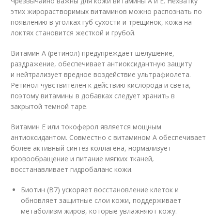
Чрезвычайно важны для кожи витамины А и E. Нехватку
этих жирорастворимых витаминов можно распознать по
появлению в уголках губ сухости и трещинок, кожа на
локтях становится жесткой и грубой.
Витамин A (ретинол) предупреждает шелушение,
раздражение, обеспечивает антиоксидантную защиту
и нейтрализует вредное воздействие ультрафиолета.
Ретинол чувствителен к действию кислорода и света,
поэтому витамины в добавках следует хранить в
закрытой темной таре.
Витамин Е или токоферол является мощным
антиоксидантом. Совместно с витамином A обеспечивает
более активный синтез коллагена, нормализует
кровообращение и питание мягких тканей,
восстанавливает гидробаланс кожи.
Биотин (B7) ускоряет восстановление клеток и
обновляет защитные слои кожи, поддерживает
метаболизм жиров, которые увлажняют кожу.