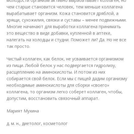
молодости организм активно вырабатывает коллаген, но
чем старше становится человек, тем меньше коллагена
вырабатывает организм. Кожа становится дряблой, а
хрящи, сухожилия, связки и суставы – менее подвижными.
Многие начинают для выработки коллагена принимать
это вещество в виде добавки, купленной в аптеке,
налегать на холодцы и студни. Поможет ли? Да. Но не все
так просто.
Чистый коллаген, как белок, не усваивается организмом
из пищи. Любой белок у нас подвергается гидролизу,
расщеплению на аминокислоты. И потом из них
собирается свой белок. Если мы с пищей дадим организму
необходимые аминокислоты для сборки «своего»
коллагена, то организм легко соберет коллаген, чтобы,
допустим, восстановить связочный аппарат.
Марият Мухина
д. м. н., диетолог, косметолог