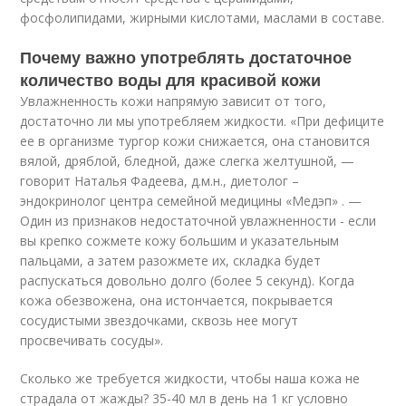
фосфолипидами, жирными кислотами, маслами в составе.
Почему важно употреблять достаточное
количество воды для красивой кожи
Увлажненность кожи напрямую зависит от того,
достаточно ли мы употребляем жидкости. «При дефиците
ее в организме тургор кожи снижается, она становится
вялой, дряблой, бледной, даже слегка желтушной, —
говорит Наталья Фадеева, д.м.н., диетолог –
эндокринолог центра семейной медицины «Медэп» . —
Один из признаков недостаточной увлажненности - если
вы крепко сожмете кожу большим и указательным
пальцами, а затем разожмете их, складка будет
распускаться довольно долго (более 5 секунд). Когда
кожа обезвожена, она истончается, покрывается
сосудистыми звездочками, сквозь нее могут
просвечивать сосуды».
Сколько же требуется жидкости, чтобы наша кожа не
страдала от жажды? 35-40 мл в день на 1 кг условно