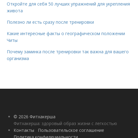
Откройте для себя 50 лучших упражнений для укрепления
живота
Полезно ли есть сразу после тренировки
Какие интересные факты о географическом положении
Читы
Почему заминка после тренировки так важна для вашего
организма
© 2026 Фитхакерша
Фитхакерша: здоровый образ жизни с легкостью
Контакты
Пользовательское соглашение
Политика конфидециальности