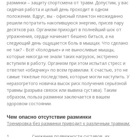
разминки – защиту спортсмена от травм. Допустим, у вас
сидячая работа и целый день проходит в одном
положении. Вдруг, вы - офисный планктон неожиданно
решили потратить накопившуюся энергию, присев пару
десятков раз. Организм приходит в полнейший шок от
упражнения, сердце начинает бешено биться, а на
следующий день ощущается боль в мышцах. Что сделано
не так? - Всё! «Холодные» и не выносливые мышцы,
которые никогда не знали таких нагрузок, экстренно
вступили в работу. Организм при этом испытал стресс и
ответил «обидчику» по всем правилам. К счастью, это не
самые тяжёлые последствия, которые могли наступить. У
неразогретого новичка высок риск получения серьёзной
травмы (разрыва связок или вывиха сустава). Таким
образом, польза разминки заключается в вашем
здоровом состоянии.
Чем опасно отсутствие разминки
Тренировка без разминки приводит к различным травмам:
1. Снижение подвижности суставов, их