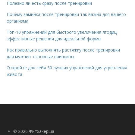
Полезно ли есть сразу после тренировки
Почему заминка после тренировки так важна для вашего
организма
Топ-10 упражнений для быстрого увеличения ягодиц:
эффективные решения для идеальной формы
Как правильно выполнять растяжку после тренировки
для мужчин: основные принципы
Откройте для себя 50 лучших упражнений для укрепления
живота
© 2026 Фитхакерша