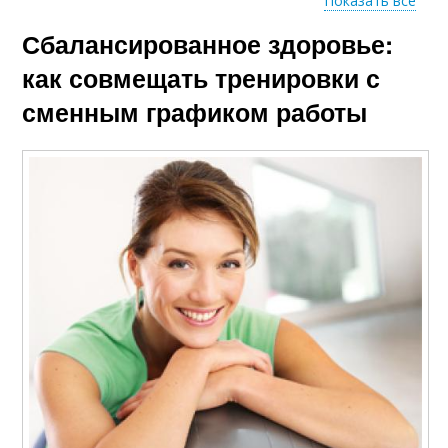
Показать все
Сбалансированное здоровье:
Тренировки с
Питания при смене
работой
как совмещать тренировки с
сменным графиком работы
Тренировки в
Утренние тренировки
обеденное время
Вечерние тренировки