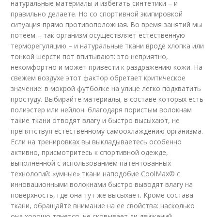
натуральные материалы и избегать синтетики – и
правильно делаете. Но со спортивной экипировкой
ситуация прямо противоположная. Во время занятий мы
потеем – так организм осуществляет естественную
терморегуляцию – и натуральные ткани вроде хлопка или
тонкой шерсти пот впитывают: это неприятно,
некомфортно и может привести к раздражению кожи. На
свежем воздухе этот фактор обретает критическое
значение: в мокрой футболке на улице легко подхватить
простуду. Выбирайте материалы, в составе которых есть
полиэстер или нейлон: благодаря пористым волокнам
такие ткани отводят влагу и быстро высыхают, не
препятствуя естественному самоохлаждению организма.
Если на тренировках вы выкладываетесь особенно
активно, присмотритесь к спортивной одежде,
выполненной с использованием патентованных
технологий: «умные» ткани наподобие CoolMax© с
инновационными волокнами быстро выводят влагу на
поверхность, где она тут же высыхает. Кроме состава
ткани, обращайте внимание на ее свойства: насколько
она хорошо тянется, не сковывает ли движений.