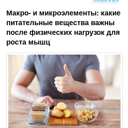
Показать все
Макро- и микроэлементы: какие
Тренировки для
лучшего роста
питательные вещества важны
после физических нагрузок для
роста мышц