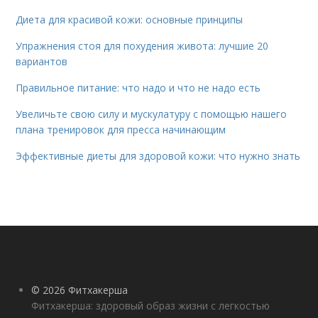
Диета для красивой кожи: основные принципы
Упражнения стоя для похудения живота: лучшие 20
вариантов
Правильное питание: что надо и что не надо есть
Увеличьте свою силу и мускулатуру с помощью нашего
плана тренировок для пресса начинающим
Эффективные диеты для здоровой кожи: что нужно знать
© 2026 Фитхакерша
Фитхакерша: здоровый образ жизни с легкостью