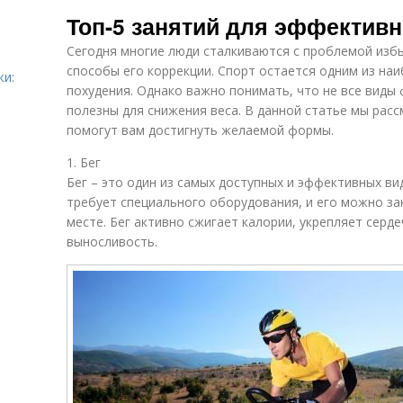
План для
Похудения в
Уп
Топ-5 занятий для эффективн
похудения
период
Сегодня многие люди сталкиваются с проблемой изб
способы его коррекции. Спорт остается одним из на
жи:
Уп
похудения. Однако важно понимать, что не все виды
Упражнения в
Вещества для
ги
недельный план
похудения
полезны для снижения веса. В данной статье мы рас
помогут вам достигнуть желаемой формы.
1. Бег
Четвертое
Силовые
Уп
Бег – это один из самых доступных и эффективных ви
упражнение
упражнения
требует специального оборудования, и его можно за
месте. Бег активно сжигает калории, укрепляет серд
выносливость.
Упражнения для
Рекомендации
З
сжигания
для похудения
Упражнения
Похудения в
Уп
против галифе
бедрах