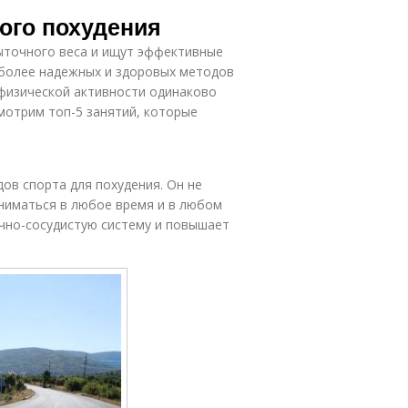
ражнения для
оптимальных
ого похудения
тренировки
результатов
ыточного веса и ищут эффективные
иболее надежных и здоровых методов
ражнения на
 физической активности одинаково
Таблица с
мнастической
упражнениями
смотрим топ-5 занятий, которые
ленте
ражнения на
Упражнения для
дов спорта для похудения. Он не
тело
достижения
ниматься в любое время и в любом
ечно-сосудистую систему и повышает
арядка для
Зарядки для
похудения
похудения
ражнения для
Ягодицы без
бедер
похудения