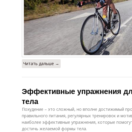
Упражнения для
Упражнения на
Д
молодых
зарядке
Нагрузки при
Специальные
Уп
упражнениях
упражнения
Читать дальше →
Эффективные упражнения для
тела
Похудение – это сложный, но вполне достижимый про
правильного питания, регулярных тренировок и моти
наиболее эффективные упражнения, которые помогут
достичь желаемой формы тела.