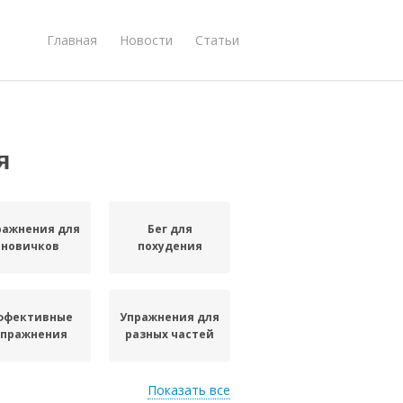
Главная
Новости
Статьи
я
ражнения для
Бег для
новичков
похудения
ффективные
Упражнения для
упражнения
разных частей
Показать все
Упражнения для