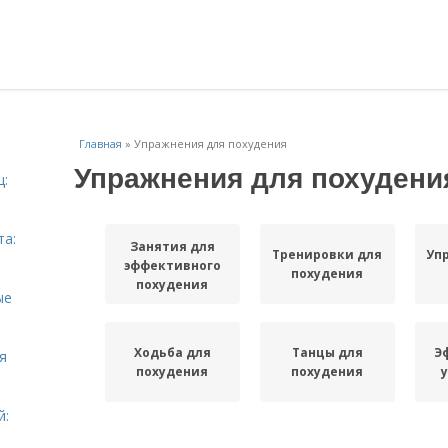
Главная
»
Упражнения для похудения
Упражнения для похудени
ц:
та:
Занятия для
Тренировки для
Уп
эффективного
похудения
похудения
ые
Ходьба для
Танцы для
Э
я
похудения
похудения
й: