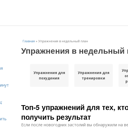
Главная
»
Упражнения в недельный план
Упражнения в недельный 
ля
Уп
Упражнения для
Упражнения для
о
похудения
тренировки
р
инут
ц:
Топ-5 упражнений для тех, кт
получить результат
шить
Если после новогодних застолий вы обнаружили на в