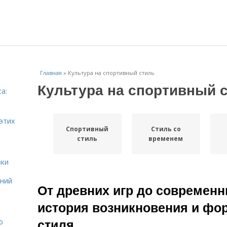
Главная
»
Культура на спортивный стиль
Культура на спортивный 
а:
и
этих
Спортивный
Стиль со
стиль
временем
вки
ений
От древних игр до современн
история возникновения и фо
стиля
ю