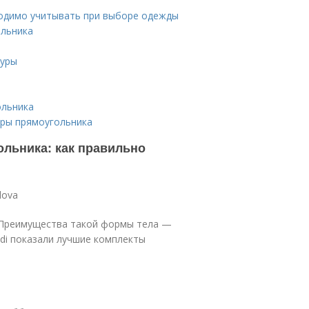
ходимо учитывать при выборе одежды
ольника
гуры
ольника
уры прямоугольника
льника: как правильно
lova
. Преимущества такой формы тела —
ndi показали лучшие комплекты