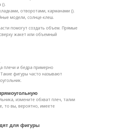
().
ладками, отворотами, карманами ().
йные модели, солнце-клеш.
части помогут создать объем. Прямые
 сверху жакет или объемный
да плечи и бедра примерно
. Такие фигуры часто называют
оугольник.
 прямоугольную
льника, измените обхват плеч, талии
е, то вы, вероятно, имеете
одят для фигуры