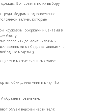
одежды. Вот советы по их выбору:
, груди, бедрам и одновременно
дпоясанной талией, которые
ой, кружевом, оборками и бантами в
ъем бюсту.
рые способны добавить изгибы и
расклешенными от бедра штанинами, с
свободные модели ().
уящиеся и мягкие ткани смягчают
орты, юбки длины мини и миди. Вот
 V-образные, овальные,
яют объем верхней части тела: