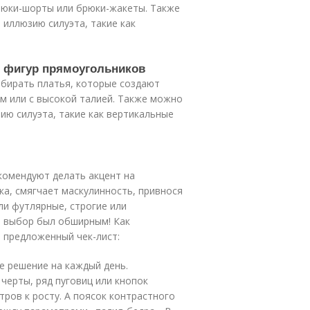
брюки-шорты или брюки-жакеты. Также
иллюзию силуэта, такие как
я фигур прямоугольников
ыбирать платья, которые создают
ом или с высокой талией. Также можно
ию силуэта, такие как вертикальные
комендуют делать акцент на
ка, смягчает маскулинность, привнося
ли футлярные, строгие или
ы выбор был обширным! Как
 предложенный чек-лист:
 решение на каждый день.
ерты, ряд пуговиц или кнопок
ров к росту. А поясок контрастного