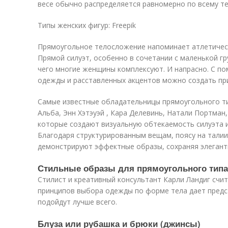
весе обычно распределяется равномерно по всему те
Типы женских фигур: Freepik
Прямоугольное телосложение напоминает атлетическ
Прямой силуэт, особенно в сочетании с маленькой гр
чего многие женщины комплексуют. И напрасно. С 
одежды и расставленных акцентов можно создать пр
Самые известные обладательницы прямоугольного тип
Альба, Энн Хэтэуэй , Кара Делевинь, Натали Портман
которые создают визуальную обтекаемость силуэта 
Благодаря структурированным вещам, поясу на талии
демонстрируют эффектные образы, сохраняя элегант
Стильные образы для прямоугольного тип
Стилист и креативный консультант Карли Ландиг счи
принципов выбора одежды по форме тела дает предс
подойдут лучше всего.
Блуза или рубашка и брюки (джинсы)