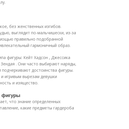
лу.
ое, без женственных изгибов.
удью, выглядит по-мальчишески, из-за
помощью правильно подобранной
ивлекательный гармоничный образ.
а фигуры: Кейт Хадсон , Джессика
, Зендая . Они часто выбирают наряды,
и подчеркивают достоинства фигуры.
 и игривым вырезам девушки
ность и изящество.
а фигуры
тает, что знание определенных
тавление, какие предметы гардероба