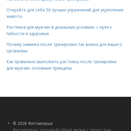
Откройте для себя 50 лучших упражнений для укрепления
живота
Растяжка для мужчин в домашних условиях: с нуля к
гибкости и здоровью
Почему заминка после тренировки так важна для вашего
организма
Как правильно выполнять растяжку после тренировки
для мужчин: основные принципы
© 2026 Фитхакерша
Фитхакерша: здоровый образ жизни с легкостью