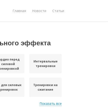
Главная
Новости
Статьи
ьного эффекта
ардио перед
Интервальные
силовой
тренировки
ренировкой
с для силовых
Тренировки на
тренировок
сжигание
Показать все