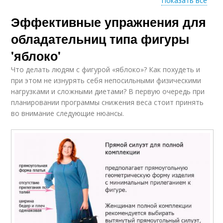
Показать все
Эффективные упражнения для
Рекомендации для
Полная фигура
фигуры
обладательниц типа фигуры
'яблоко'
Что делать людям с фигурой «яблоко»? Как похудеть и
Гардероб для фигуры
Женщины с фигурой
при этом не изнурять себя непосильными физическими
нагрузками и сложными диетами? В первую очередь при
планировании программы снижения веса стоит принять
во внимание следующие нюансы.
Девушки с типом