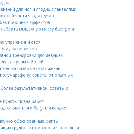
бедра
жнений для ног и ягодиц с гантелями
 нижней части ягодиц дома
 без побочных эффектов
к набрать мышечную массу быстро и
ью упражнений стоя
фону для новичков
ивной тренировки для девушек
ежать травм и болей
итнес на разных этапах жизни
 полумарафону: советы от опытных
 более результативной: советы и
е пункты плана работ
одготовиться к бегу или кардио
 научно обоснованные факты
ящих грудью: что можно и что нельзя