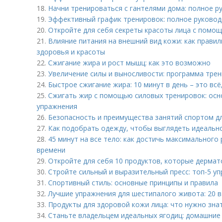
18.
Начни тренироваться с гантелями дома: полное 
19.
Эффективный график тренировок: полное руково
20.
Откройте для себя секреты красоты лица с помо
21.
Влияние питания на внешний вид кожи: как правил
здоровья и красоты
22.
Сжигание жира и рост мышц: как это возможно
23.
Увеличение силы и выносливости: программа трен
24.
Быстрое сжигание жира: 10 минут в день – это всё
25.
Сжигать жир с помощью силовых тренировок: ос
упражнения
26.
Безопасность и преимущества занятий спортом д
27.
Как подобрать одежду, чтобы выглядеть идеальн
28.
45 минут на все тело: как достичь максимального
времени
29.
Откройте для себя 10 продуктов, которые дерма
30.
Стройте сильный и выразительный пресс: топ-5 у
31.
Спортивный стиль: основные принципы и правила
32.
Лучшие упражнения для шестипалого живота: 20 
33.
Продукты для здоровой кожи лица: что нужно зна
34.
Станьте владельцем идеальных ягодиц: домашние