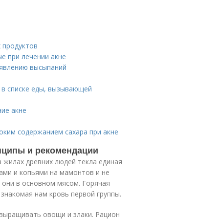
х продуктов
е при лечении акне
оявлению высыпаний
 в списке еды, вызывающей
ние акне
оким содержанием сахара при акне
нципы и рекомендации
в жилах древних людей текла единая
ами и копьями на мамонтов и не
 они в основном мясом. Горячая
 знакомая нам кровь первой группы.
 выращивать овощи и злаки. Рацион