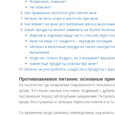
Возможно, поможет
Не поможет
Как правильно питаться для снятия акне
Можно ли пить кофе и алкоголь при акне
Как влияет на акне употребление мяса и молочны
Какие продукты можно заменить на более полезны
Жирная и жареная пища часто способствует п
Акне на лице от сладкого – нередкая ситуация
Молоко и молочные продукты также находятся
высыпания
Кофе не только бодрит, но и вызывает высыпа
Какие ещё продукты опасны при акне?
Можно ли употреблять сладости и продукты с выс
Противоакневое питание: основные при
За тысячи лет до появления современного человека 
кровь. Это были смелые охотники, ходившие с дубинк
пасовавшие перед саблезубыми хищниками. Питались
кровь бесстрашных и сильных первоохотников и есть
Со временем люди занялись земледелием, научились