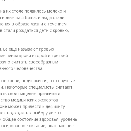
 на их столе появилось молоко и
и новые пастбища, и люди стали
нения в образе жизни с течением
в стали рождаться дети с кровью,
ы. Её ещё называют кровью
 смешения крови второй и третьей
 можно считать своеобразным
енного человечества.
ппе крови, подчеркивая, что научные
и. Некоторые специалисты считают,
ать свои пищевые привычки и
ство медицинских экспертов
ионе может привести к дефициту
ют подходить к выбору диеты
 и общее состояние здоровья, уровень
лансированное питание, включающее