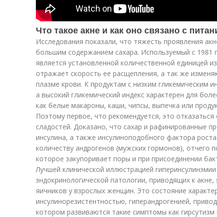
Что такое акне и как оно связано с пита
Исследования показали, что тяжесть проявления акн
большим содержанием сахара. Используемый с 1981 г
является установленной количественной единицей и
отражает скорость ее расщепления, а так же изменя
плазме крови. К продуктам с низким гликемическим 
а высокий гликемический индекс характерен для бол
как белые макароны, каши, чипсы, выпечка или проду
Поэтому первое, что рекомендуется, это отказаться
сладостей. Доказано, что сахар и рафинированные 
инсулина, а также инсулиноподобного фактора роста
количеству андрогенов (мужских гормонов), отчего 
которое закупоривает поры и при присоединении бакт
Лучшей клинической иллюстрацией гиперинсулинэмии
эндокринологической патологии, приводящих к акне,
яичников у взрослых женщин. Это состояние характе
инсулинорезистентностью, гиперандрогенией, приво
котором развиваются такие симптомы как гирсутизм 