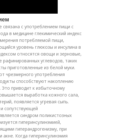
нием
е связана с употреблением пищи с
ода в медицине глекимический индекс
змерения потребляемой пищи,
ющийся уровень глюкозы и инсулина в
индексом относятся овощи и зерновые,
ее рафинированных углеводов, таких
кты приготовленные из белой муки.
 от чрезмерного употребления
продукты способствуют накоплению
. Это приводит к избыточному
повышается выработка кожного сала,
ерий, появляется угревая сыпь.
 и сопутствующей
 является синдром поликистозных
ризуется гиперинсулинэмией,
дящими гиперандрогенизму, при
и акне. Когда гиперинсулинэмия