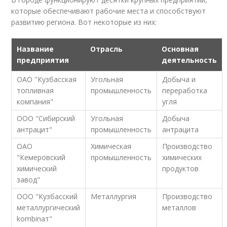
которые обеспечивают рабочие места и способствуют
развитию региона. Вот некоторые из них:
Название
Отрасль
Основная
предприятия
деятельность
ОАО "Кузбасская
Угольная
Добыча и
топливная
промышленность
переработка
компания"
угля
ООО "Сибирский
Угольная
Добыча
антрацит"
промышленность
антрацита
ОАО
Химическая
Производство
"Кемеровский
промышленность
химических
химический
продуктов
завод"
ООО "Кузбасский
Металлургия
Производство
металлургический
металлов
kombinат"