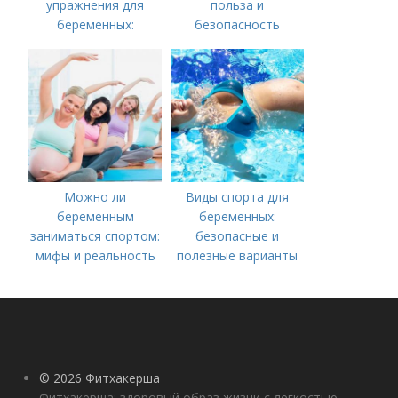
упражнения для
польза и
беременных:
безопасность
руководство для
будущих мам
Можно ли
Виды спорта для
беременным
беременных:
заниматься спортом:
безопасные и
мифы и реальность
полезные варианты
© 2026 Фитхакерша
Фитхакерша: здоровый образ жизни с легкостью