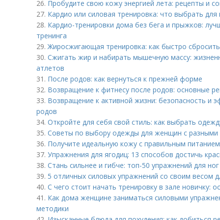
26.
Пробудите свою кожу энергией лета: рецепты и с
27.
Кардио или силовая тренировка: что выбрать для
28.
Кардио-тренировки дома без бега и прыжков: лу
тренинга
29.
Жиросжигающая тренировка: как быстро сбросить
30.
Сжигать жир и набирать мышечную массу: жизнен
атлетов
31.
После родов: как вернуться к прежней форме
32.
Возвращение к фитнесу после родов: основные р
33.
Возвращение к активной жизни: безопасность и э
родов
34.
Откройте для себя свой стиль: как выбрать одежд
35.
Советы по выбору одежды для женщин с разными
36.
Получите идеальную кожу с правильным питанием
37.
Упражнения для ягодиц: 13 способов достичь кр
38.
Стань сильнее и гибче: топ-50 упражнений для но
39.
5 отличных силовых упражнений со своим весом 
40.
С чего стоит начать тренировку в зале новичку: 
41.
Как дома женщине заниматься силовыми упражне
методики
42.
Изысканные блюда для похудения: как добиться р