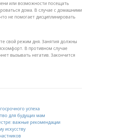
емени или возможности посещать
роваться дома. В случае с домашними
ичто не помогает дисциплинировать
те свой режим дня. Занятия должны
искомфорт. В противном случае
чнет вызывать негатив. Закончится
госрочного успеха
ство для будущих мам
естре: важные рекомендации
у искусству
участников