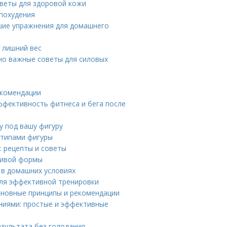
оветы для здоровой кожи
 похудения
чшие упражнения для домашнего
 лишний вес
но важные советы для силовых
екомендации
ффективность фитнеса и бега после
у под вашу фигуру
 типами фигуры
: рецепты и советы
асивой формы
г в домашних условиях
для эффективной тренировки
основные принципы и рекомендации
ниями: простые и эффективные
езультата без голодания