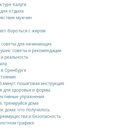
ктуре Калуги
 для отдыха
увствие мужчин
ает бороться с жиром
: советы для начинающих
ушек: советы и рекомендации
 и реальность
вила
 в Оренбурге
стоянию
5 минут: пошаговая инструкция
я для здоровья и формы
ективные упражнения
: тренируйся дома
к дома: что получилось
преимущества и безопасность
плотном графике