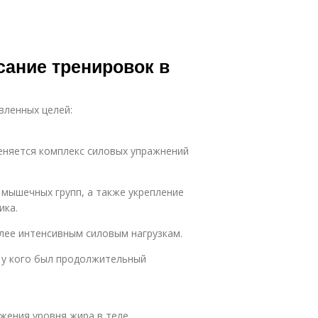
сание тренировок в
вленных целей:
еняется комплекс силовых упражнений
 мышечных групп, а также укрепление
ика.
лее интенсивным силовым нагрузкам.
 у кого был продолжительный
жения уровня жира в теле.