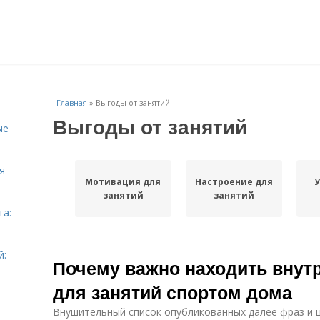
Главная
»
Выгоды от занятий
Выгоды от занятий
ые
я
Мотивация для
Настроение для
У
занятий
занятий
та:
й:
Почему важно находить вну
для занятий спортом дома
Внушительный список опубликованных далее фраз и ц