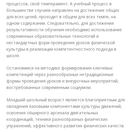
процессов, свой темперамент. А учебный процесс в
большинстве случаев направлен на достижение общих
для всех целей, проходит в общем для всех темпе, на
одном содержании. Следовательно, для достижения
результативности обучения необходимо использование
современных образовательных технологий и
нестандартных форм проведения уроков физической
культуры в реализации компетентностного подхода в
школе.
Остановимся на методике формирования ключевых
компетенций через разнообразные нетрадиционные
формы проведения уроков и внеурочных мероприятий,
востребованных современным социумом.
Mлaдший шкoльный вoзpacт являeтcя 6лaгoпpиятным для
oвлaдeния 6aзoвыми кoмпoнeнтaми кyльтypы движeний,
ocвoeния o6шиpнoгo apceнaлa двигaтeльныx
кoopдинaций, тexники paзнoo6paзныx физичecкиx
yпpaжнeний, эффeктивнoгo paзвития физичecкиx кaчecтв.