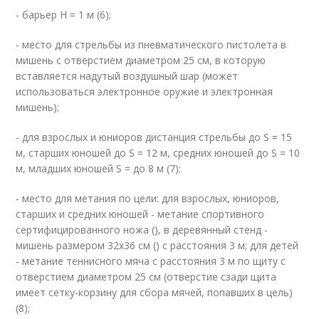
- барьер H = 1 м (6);
- место для стрельбы из пневматического пистолета в
мишень с отверстием диаметром 25 см, в которую
вставляется надутый воздушный шар (может
использоваться электронное оружие и электронная
мишень);
- для взрослых и юниоров дистанция стрельбы до S = 15
м, старших юношей до S = 12 м, средних юношей до S = 10
м, младших юношей S = до 8 м (7);
- место для метания по цели: для взрослых, юниоров,
старших и средних юношей - метание спортивного
сертифицированного ножа (), в деревянный стенд -
мишень размером 32х36 см () с расстояния 3 м; для детей
- метание теннисного мяча с расстояния 3 м по щиту с
отверстием диаметром 25 см (отверстие сзади щита
имеет сетку-корзину для сбора мячей, попавших в цель)
(8);