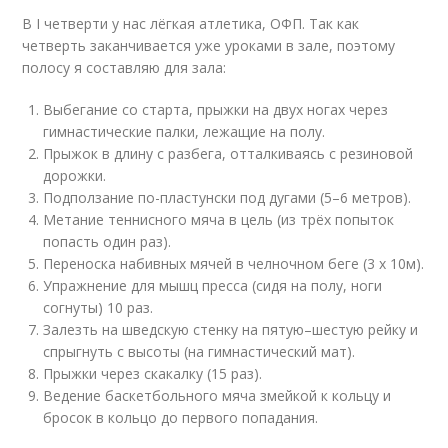
В I четверти у нас лёгкая атлетика, ОФП. Так как
четверть заканчивается уже уроками в зале, поэтому
полосу я составляю для зала:
Выбегание со старта, прыжки на двух ногах через
гимнастические палки, лежащие на полу.
Прыжок в длину с разбега, отталкиваясь с резиновой
дорожки.
Подползание по-пластунски под дугами (5–6 метров).
Метание теннисного мяча в цель (из трёх попыток
попасть один раз).
Переноска набивных мячей в челночном беге (3 x 10м).
Упражнение для мышц пресса (сидя на полу, ноги
согнуты) 10 раз.
Залезть на шведскую стенку на пятую–шестую рейку и
спрыгнуть с высоты (на гимнастический мат).
Прыжки через скакалку (15 раз).
Ведение баскетбольного мяча змейкой к кольцу и
бросок в кольцо до первого попадания.