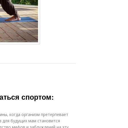
аться спортом:
ины, когда организм претерпевает
в для будущих мам становится
ство мифов и заблуждений на эту