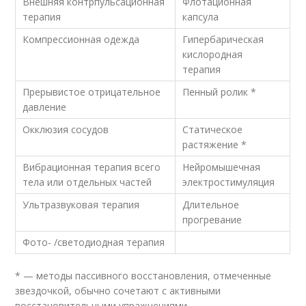
Внешняя контрпульсационная
Флотационная
терапия
капсула
Компрессионная одежда
Гипербарическая
кислородная
терапия
Прерывистое отрицательное
Пенный ролик *
давление
Окклюзия сосудов
Статическое
растяжение *
Вибрационная терапия всего
Нейромышечная
тела или отдельных частей
электростимуляция
Ультразвуковая терапия
Длительное
прогревание
Фото- /светодиодная терапия
* — методы пассивного восстановления, отмеченные
звездочкой, обычно сочетают с активными
восстановительными упражнениями.