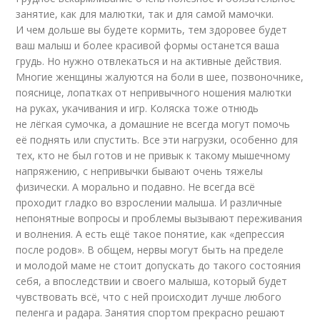
занятие, как для малютки, так и для самой мамочки.
И чем дольше вы будете кормить, тем здоровее будет
ваш малыш и более красивой формы останется ваша
грудь. Но нужно отвлекаться и на активные действия.
Многие женщины жалуются на боли в шее, позвоночнике,
пояснице, лопатках от непривычного ношения малютки
на руках, укачивания и игр. Коляска тоже отнюдь
не лёгкая сумочка, а домашние не всегда могут помочь
её поднять или спустить. Все эти нагрузки, особенно для
тех, кто не был готов и не привык к такому мышечному
напряжению, с непривычки бывают очень тяжелы
физически. А морально и подавно. Не всегда всё
проходит гладко во взрослении малыша. И различные
непонятные вопросы и проблемы вызывают переживания
и волнения. А есть ещё такое понятие, как «депрессия
после родов». В общем, нервы могут быть на пределе
и молодой маме не стоит допускать до такого состояния
себя, а впоследствии и своего малыша, который будет
чувствовать всё, что с ней происходит лучше любого
пеленга и радара. Занятия спортом прекрасно решают