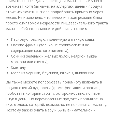
внимательно следить за реакцией малыша: если у него
возникает хотя бы намек на аллергию, данный продукт
стоит исключить и снова попробовать примерно через
месяц. Не исключено, что аллергическая реакция была
просто симптомом незрелости пищеварительного тракта
малыша. Сейчас вы можете добавить в свое меню:
Перловую, овсяную, пшеничную и манную каши;
Свежие фрукты (только не тропические и не
содержащие красного пигмента);
Соки (из зеленых и желтых яблок, неяркой тыквы,
моркови или свеклы);
Сметану;
Морс из черники, брусники, клюквы, шиповника.
Вы также можете попробовать понемногу включать в
рацион свежий лук, орехи (кроме фисташек и арахиса,
пробовать которые стоит с осторожностью, по паре
штук в день). Но перечисленные продукты повлияют на
вкус молока, который, возможно, не понравится малышу.
Поэтому важно знать меру и быть внимательной к