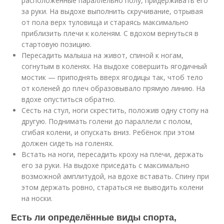
расположенные параллельно полу, придерживать его
за руки. На выдохе выполнить скручивание, отрывая
от пола верх туловища и стараясь максимально
приблизить плечи к коленям. С вдохом вернуться в
стартовую позицию.
Пересадить малыша на живот, спиной к ногам,
согнутым в коленях. На выдохе совершить ягодичный
мостик — приподнять вверх ягодицы так, чтоб тело
от коленей до плеч образовывало прямую линию. На
вдохе опуститься обратно.
Сесть на стул, ноги скрестить, положив одну стопу на
другую. Поднимать голени до параллели с полом,
сгибая колени, и опускать вниз. Ребёнок при этом
должен сидеть на голенях.
Встать на ноги, пересадить кроху на плечи, держать
его за руки. На выдохе приседать с максимально
возможной амплитудой, на вдохе вставать. Спину при
этом держать ровно, стараться не выводить колени
на носки.
Есть ли определённые виды спорта,