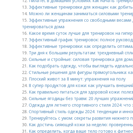
12.
Пилатес в домашних условиях: как начать тренир
13.
Эффективные тренировки для женщин: как добитьс
14.
Можно ли женщинам заниматься силовыми тренир
15.
Эффективные упражнения со свободными весами д
тренироваться дома
16.
Какое время суток лучше для тренировок на гип
17.
Эффективный график тренировок: полное руково
18.
Эффективные тренировки: как определить оптим
19.
Три дня к большим результатам: трехдневный спл
20.
Сильные и стройные: силовая тренировка для дом
21.
Как подобрать одежду, чтобы выглядеть идеальн
22.
Стильные решения для фигуры прямоугольника: к
23.
Плоский живот за 8 минут: упражнения на полу
24.
8 супер продуктов для кожи: как улучшить внешни
25.
Как правильно питаться для здоровой кожи: поле
26.
Сильные ягодицы без травм: 20 лучших упражнений
27.
Одежда для летнего спортивного стиля 2024: что
28.
Спортивный стиль одежды 2024: тенденции и инно
29.
Тренируйтесь с умом: секреты развития нижнего п
30.
Как достичь сияющей кожи за неделю: проверенн
31.
Как определить, когда ваше тело готово к фитнес