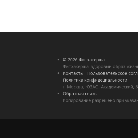
© 2026 Фитхакерша
Фитхакерша: здоровый образ жизни
Контакты
Пользовательское сог
Политика конфидециальности
г. Москва, ЮЗАО, Академический, 6
Обратная связь
Копирование разрешено при указан