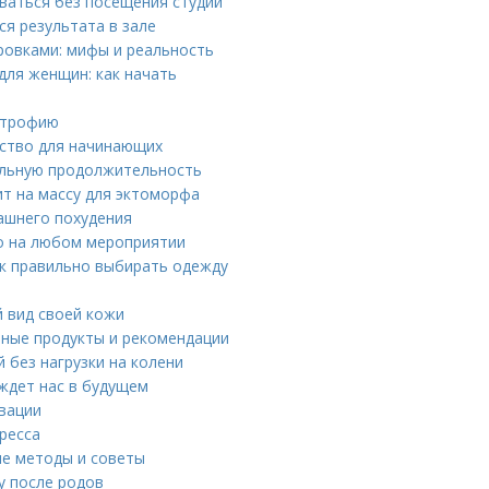
оваться без посещения студии
я результата в зале
овками: мифы и реальность
ля женщин: как начать
ертрофию
дство для начинающих
альную продолжительность
ит на массу для эктоморфа
ашнего похудения
о на любом мероприятии
ак правильно выбирать одежду
й вид своей кожи
зные продукты и рекомендации
 без нагрузки на колени
 ждет нас в будущем
вации
ресса
ые методы и советы
у после родов