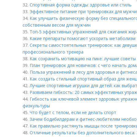
32.
Спортивная форма одежды: здоровье или стиль
33.
Эффективное питание при тренировках для мужчин
34.
Как улучшить физическую форму без специальног
собственным весом для мужчин
35.
Топ-5 эффективных упражнений для сжигания жир
36.
Какие препараты помогают ускорить метаболизм
37.
Секреты самостоятельных тренировок: как девушк
профессионального тренера
38.
Как сохранить мотивацию на пике: лучшие советы
39.
План тренировок для новичков: с чего начать до
40.
Польза упражнений в лесу для здоровья и фитнес
41.
Как создать стильный спортивный образ для женщ
42.
Лучшие спортивные игрушки для детей: как выбра
43.
Развиваем гибкость: 20 самых эффективных упра
44.
Гибкость как ключевой элемент здоровья: упражне
физкультуры
45.
Что будет с телом, если не делать спорт
46.
Зачем бодибилдерам и фитнес-любителям необхо
47.
Как правильно растянуть мышцы после тренировк
48.
Отличные результаты без дополнительного веса: