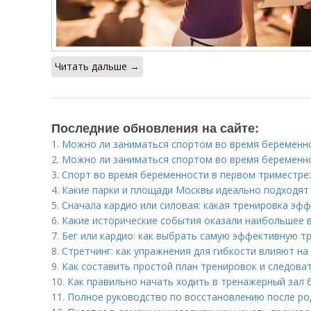
Читать дальше →
Последние обновления на сайте:
1.
Можно ли заниматься спортом во время беременно
2.
Можно ли заниматься спортом во время беременно
3.
Спорт во время беременности в первом триместре:
4.
Какие парки и площади Москвы идеально подходят
5.
Сначала кардио или силовая: какая тренировка эф
6.
Какие исторические события оказали наибольшее в
7.
Бег или кардио: как выбрать самую эффективную т
8.
Стретчинг: как упражнения для гибкости влияют н
9.
Как составить простой план тренировок и следова
10.
Как правильно начать ходить в тренажерный зал 
11.
Полное руководство по восстановлению после ро