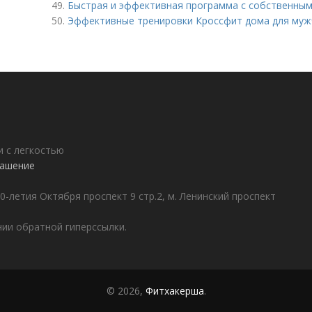
49.
Быстрая и эффективная программа с собственным 
50.
Эффективные тренировки Кроссфит дома для муж
 с легкостью
лашение
0-летия Октября проспект 9 стр.2, м. Ленинский проспект
ии обратной гиперссылки.
© 2026,
Фитхакерша
.