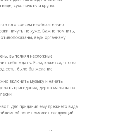
 виде, сухофрукты и крупы.
Для этого совсем необязательно
овки ничуть не хуже. Важно помнить,
ротивопоказаны, ведь организму
день, выполняя несложные
вит себя ждать. Если, кажется, что на
од есть, было бы желание.
ожно включить музыку и начать
делать приседания, держа малыша на
песни.
вот. Для придания ему прежнего вида
проблемной зоне поможет следующий