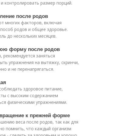
 и контролировать размер порций.
вление после родов
от многих факторов, включая
способ родов и общее здоровье.
ль до нескольких месяцев.
жнюю форму после родов
, рекомендуется заняться
ыть упражнения на вытяжку, скринчи,
нно и не перенапрягаться.
дая
 соблюдать здоровое питание,
кты с высоким содержанием
ься физическими упражнениями.
озвращение к прежней форме
ению веса после родов, так как для
но помнить, что каждый организм
ное - следить за здоровьем и хорошо