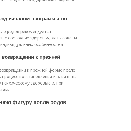
еред началом программы по
сле родов рекомендуется
аше состояние здоровья, дать советы
х индивидуальных особенностей.
и возвращении к прежней
 возвращении к прежней форме после
ь процесс восстановления и влиять на
 психическому здоровью и, при
там.
жнюю фигуру после родов