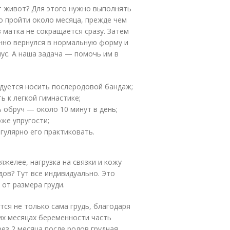
т живот? Для этого нужно выполнять
 пройти около месяца, прежде чем
 матка не сокращается сразу. Затем
нно вернулся в нормальную форму и
ус. А наша задача — помочь им в
дуется носить послеродовой бандаж;
ь к легкой гимнастике;
 обруч — около 10 минут в день;
же упругости;
гулярно его практиковать.
яжелее, нагрузка на связки и кожу
ов? Тут все индивидуально. Это
 от размера груди.
тся не только сама грудь, благодаря
них месяцах беременности часть
ез 2 месяца после родов грудная