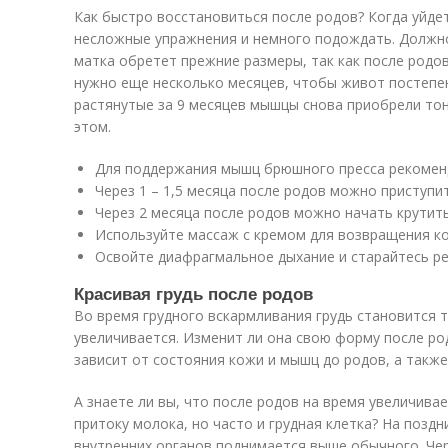
Как быстро восстановиться после родов? Когда уйде
несложные упражнения и немного подождать. Должно
матка обретет прежние размеры, так как после родов
нужно еще несколько месяцев, чтобы живот постепе
растянутые за 9 месяцев мышцы снова приобрели тон
этом.
Для поддержания мышц брюшного пресса рекомен
Через 1 – 1,5 месяца после родов можно приступит
Через 2 месяца после родов можно начать крутить
Используйте массаж с кремом для возвращения ко
Освойте диафрагмальное дыхание и старайтесь ре
Красивая грудь после родов
Во время грудного вскармливания грудь становится т
увеличивается. Изменит ли она свою форму после род
зависит от состояния кожи и мышц до родов, а также
А знаете ли вы, что после родов на время увеличивае
притоку молока, но часто и грудная клетка? На позд
внутренних органов поднимается выше обычного. Чер