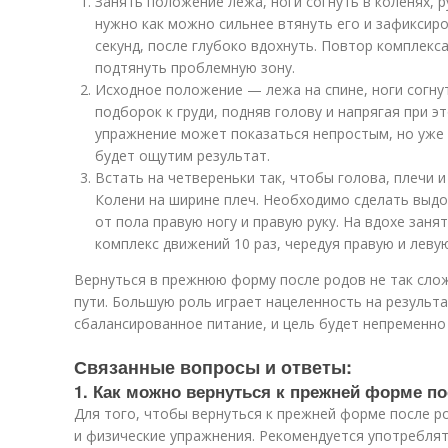
Занять положение лежа, ноги согнуть в коленях, 
нужно как можно сильнее втянуть его и зафиксир
секунд, после глубоко вдохнуть. Повтор комплекс
подтянуть проблемную зону.
Исходное положение — лежа на спине, ноги согну
подборок к груди, подняв голову и напрягая при э
упражнение может показаться непростым, но уже 
будет ощутим результат.
Встать на четвереньки так, чтобы голова, плечи и
Колени на ширине плеч. Необходимо сделать выдо
от пола правую ногу и правую руку. На вдохе зан
комплекс движений 10 раз, чередуя правую и левую
Вернуться в прежнюю форму после родов не так слож
пути. Большую роль играет нацеленность на результа
сбалансированное питание, и цель будет непременно 
Связанные вопросы и ответы:
1. Как можно вернуться к прежней форме п
Для того, чтобы вернуться к прежней форме после р
и физические упражнения. Рекомендуется употреблят