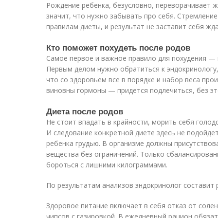
Рождение ребенка, безусловно, переворачивает жиз
значит, что нужно забывать про себя. Стремление
правилам диеты, и результат не заставит себя жда
Кто поможет похудеть после родов
Самое первое и важное правило для похудения — в
Первым делом нужно обратиться к эндокринологу
что со здоровьем все в порядке и набор веса прои
виновны гормоны — придется подлечиться, без э
Диета после родов
Не стоит впадать в крайности, морить себя голо
И следование конкретной диете здесь не подойде
ребенка грудью. В организме должны присутствов
вещества без ограничений. Только сбалансирова
бороться с лишними килограммами.
По результатам анализов эндокринолог составит 
Здоровое питание включает в себя отказ от солен
чипсов с газировкой. В ежедневный рацион обяза