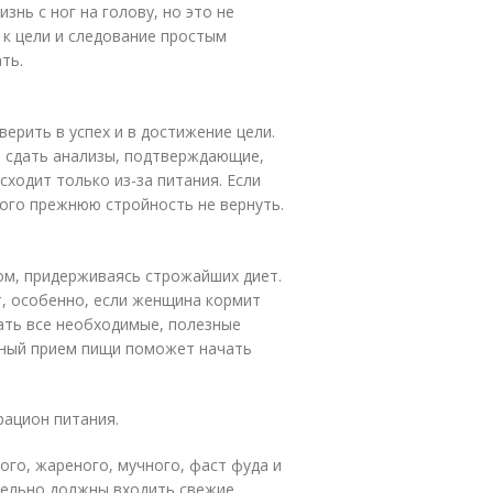
нь с ног на голову, но это не
 к цели и следование простым
ть.
ерить в успех и в достижение цели.
, сдать анализы, подтверждающие,
сходит только из-за питания. Если
того прежнюю стройность не вернуть.
дом, придерживаясь строжайших диет.
т, особенно, если женщина кормит
ать все необходимые, полезные
нный прием пищи поможет начать
рацион питания.
ого, жареного, мучного, фаст фуда и
тельно должны входить свежие