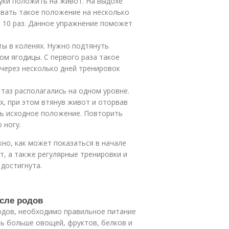
руки положить на живот. На выдохе
овать такое положение на несколько
а 10 раз. Данное упражнение поможет
ты в коленях. Нужно подтянуть
том ягодицы. С первого раза такое
через несколько дней тренировок
 таз располагались на одном уровне.
х, при этом втянув живот и оторвав
ять исходное положение. Повторить
 ногу.
но, как может показаться в начале
т, а также регулярные тренировки и
достигнута.
осле родов
одов, необходимо правильное питание
ь больше овощей, фруктов, белков и