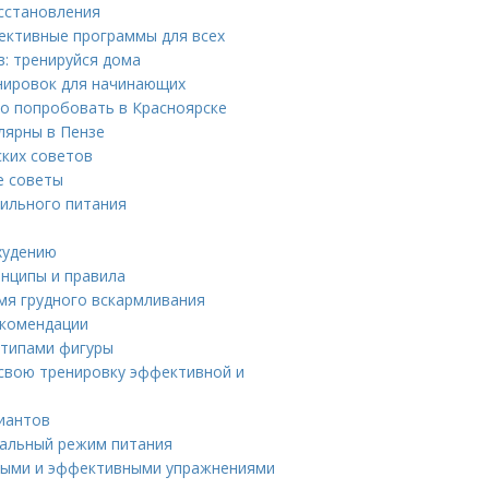
сстановления
ективные программы для всех
: тренируйся дома
нировок для начинающих
о попробовать в Красноярске
лярны в Пензе
ских советов
е советы
ильного питания
худению
инципы и правила
мя грудного вскармливания
екомендации
 типами фигуры
 свою тренировку эффективной и
риантов
мальный режим питания
стыми и эффективными упражнениями