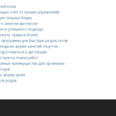
нной кожи
ощью этих 10 лучших упражнений
для сильных бедер
го занятия фитнесом
крета успешного подхода
ежать травм и болей
 программа для быстрых результатов
ежды во время занятий спортом
подготовиться к дистанции
е пункты плана работ
новные преимущества для организма
 родов
ть форму дома
сле родов