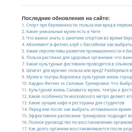
Последние обновления на сайте:
1.
Спорт при беременности: польза или вред в перво
2.
Какие уникальные музеи есть в Чите
3.
Что важно знать о занятиях спортом во время бе
4.
Абонемент в фитнес-клуб с бассейном: как выбрать
5.
Какие перспективы развития промышленности и биз
6.
Польза растяжки для здоровья организма: что важ
7.
Какие культурные фестивали проводятся в Ульяно
8.
Шпагат для мужчин: польза или вред? Разберёмся в
9.
Музеи и театры Воронежа: культурная жизнь город
10.
Кардио-Фитнес vs Силовые Тренировки: Что Выбр
11.
Культурная жизнь Салавата: музеи, театры и фес
12.
Какие особенности московского метро делают ег
13.
Какие лучшие кафе и рестораны для студентов
14.
Перед или после: как выбрать оптимальное время
15.
Эффективное расписание тренировок: подходит в
16.
Полное руководство по восстановлению организма
17.
Как долго организм восстанавливается после род