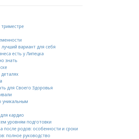
м триместре
ременности
 лучший вариант для себя
неса есть у Липецка
но знать
вске
 деталях
а
ать для Своего Здоровья
тивали
о уникальным
 для кардио
сем уровням подготовки
 после родов: особенности и сроки
ов: полное руководство