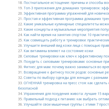
18.
Постнатальное истощение: причины и способы во
19.
Топ-3 приложения для домашних тренировок: эфф
20.
Эффективная программа упражнений для новичков
21.
Простая и эффективная программа домашних тре
22.
Какие уникальные кулинарные специалитеты можн
23.
Какие концерты и музыкальные мероприятия попу
24.
Как найти время на занятия спортом: 10 практиче
25.
Как совмещать работу и тренировки: практически
26.
Улучшите внешний вид кожи лица с помощью прав
27.
Как витамины влияют на состояние кожи
28.
Силовые тренировки как ключ к эффективному по
29.
Похудеть с силовыми тренировками: основные пр
30.
Фитнес для мам: почему важно заниматься во вре
31.
Возвращение к фитнесу после родов: основные р
32.
Советы по выбору одежды для женщин с разными
33.
ОГНЕННАЯ тренировка на пресс стоя: как сделать
безопасной
34.
Упражнения для похудения живота: лучшие 15 ва
35.
Правильный подход к питанию: как выбрать опти
36.
Улучшайте свои мышечные группы с этими 7 про