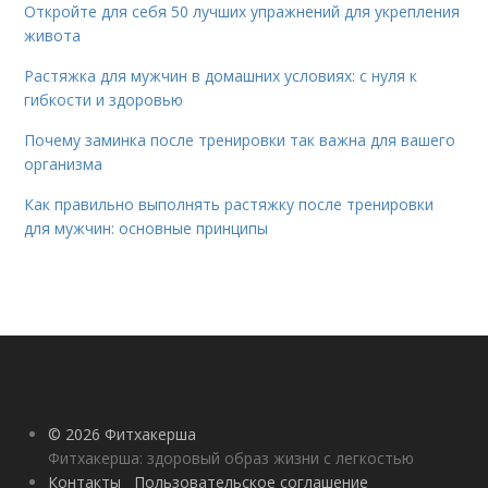
Откройте для себя 50 лучших упражнений для укрепления
живота
Растяжка для мужчин в домашних условиях: с нуля к
гибкости и здоровью
Почему заминка после тренировки так важна для вашего
организма
Как правильно выполнять растяжку после тренировки
для мужчин: основные принципы
© 2026 Фитхакерша
Фитхакерша: здоровый образ жизни с легкостью
Контакты
Пользовательское соглашение