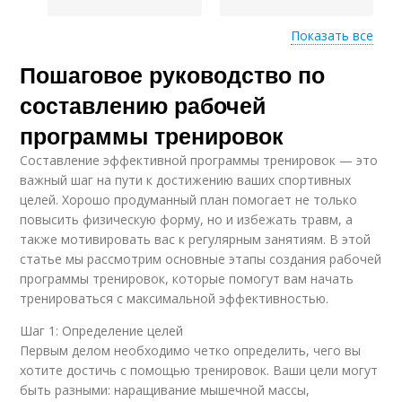
Показать все
Пошаговое руководство по
Советы по
Охлаждение в
восстановлению
программе
составлению рабочей
программы тренировок
Составление эффективной программы тренировок — это
Восстановление при
Восстановление для
важный шаг на пути к достижению ваших спортивных
составлении
лучших результатов
целей. Хорошо продуманный план помогает не только
повысить физическую форму, но и избежать травм, а
также мотивировать вас к регулярным занятиям. В этой
статье мы рассмотрим основные этапы создания рабочей
программы тренировок, которые помогут вам начать
тренироваться с максимальной эффективностью.
Шаг 1: Определение целей
Первым делом необходимо четко определить, чего вы
хотите достичь с помощью тренировок. Ваши цели могут
быть разными: наращивание мышечной массы,