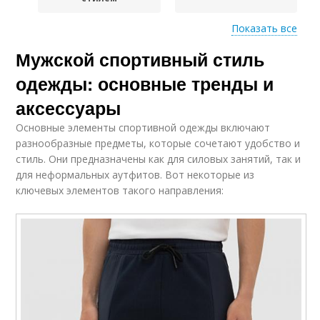
Показать все
Одежда с
Мужской спортивный стиль
Образа в спортивном
повседневной
стиле
одеждой
одежды: основные тренды и
аксессуары
Основные элементы спортивной одежды включают
Спортивный
Спортивный образ
разнообразные предметы, которые сочетают удобство и
топ+костюм
стиль. Они предназначены как для силовых занятий, так и
для неформальных аутфитов. Вот некоторые из
ключевых элементов такого направления:
Образ в спортивной
Спортивная обувь
одежде
Одежда для мужчин
Основные требования