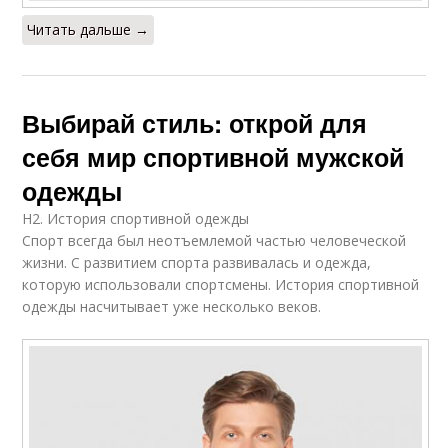
Читать дальше →
Тенденции в
Одежда на выбор
спортивной обуви
Выбирай стиль: открой для
себя мир спортивной мужской
Одежды для женщин
Одежда для женщин
одежды
H2. История спортивной одежды
Спорт всегда был неотъемлемой частью человеческой
жизни. С развитием спорта развивалась и одежда,
Спортивные бренды
Спортивные костюмы
которую использовали спортсмены. История спортивной
одежды насчитывает уже несколько веков.
Одежда для улицы