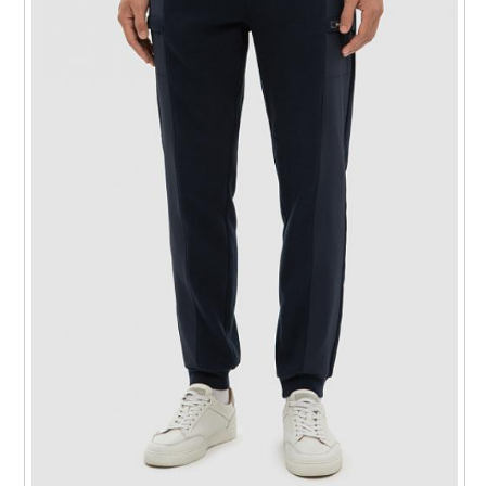
Одежда для занятий
Спортивная одежда
Одежда для разных
Стиль в мужской
видов
одежде
Направления в
Стили в мужской
мужской одежде
одежде
Тенденции в
Стиль в одежде
спортивной одежде