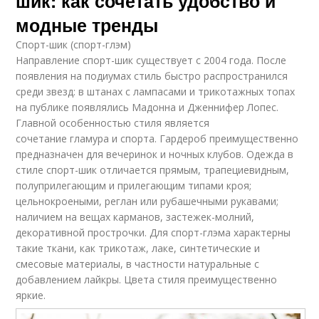
шик: как сочетать удобство и
модные тренды
Спорт-шик (спорт-глэм)
Направление спорт-шик существует с 2004 года. После
появления на подиумах стиль быстро распространился
среди звезд: в штанах с лампасами и трикотажных топах
на публике появлялись Мадонна и Дженнифер Лопес.
Главной особенностью стиля является
сочетание гламура и спорта. Гардероб преимущественно
предназначен для вечеринок и ночных клубов. Одежда в
стиле спорт-шик отличается прямым, трапециевидным,
полуприлегающим и прилегающим типами кроя;
цельнокроеными, реглан или рубашечными рукавами;
наличием на вещах карманов, застежек-молний,
декоративной прострочки. Для спорт-глэма характерны
такие ткани, как трикотаж, лаке, синтетические и
смесовые материалы, в частности натуральные с
добавлением лайкры. Цвета стиля преимущественно
яркие.