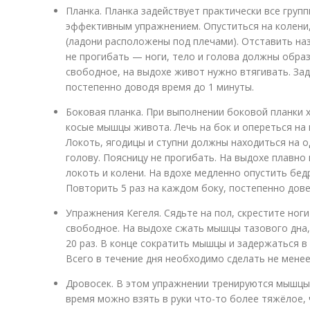
Планка. Планка задействует практически все груп
эффективным упражнением. Опуститься на колени
(ладони расположены под плечами). Отставить наз
не прогибать — ноги, тело и голова должны обра
свободное, на выдохе живот нужно втягивать. Зад
постепенно доводя время до 1 минуты.
Боковая планка. При выполнении боковой планки 
косые мышцы живота. Лечь на бок и опереться на 
Локоть, ягодицы и ступни должны находиться на о
голову. Поясницу не прогибать. На выдохе плавно
локоть и колени. На вдохе медленно опустить бедр
Повторить 5 раз на каждом боку, постепенно дове
Упражнения Кегеля. Сядьте на пол, скрестите ног
свободное. На выдохе сжать мышцы тазового дна,
20 раз. В конце сократить мышцы и задержаться 
Всего в течение дня необходимо сделать не менее
Дровосек. В этом упражнении тренируются мышцы 
время можно взять в руки что-то более тяжёлое,