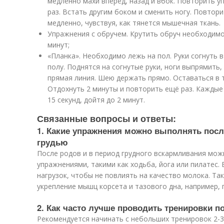
медленно махи вперёд, назад и вбок. Повторить у
раз. Встать другим боком и сменить ногу. Повтор
медленно, чувствуя, как тянется мышечная ткань.
Упражнения с обручем. Крутить обруч необходимо
минут;
«Планка». Необходимо лежь на пол. Руки согнуть 
полу. Поднятся на согнутые руки, ноги выпрямить, 
прямая линия. Шею держать прямо. Оставаться в 
Отдохнуть 2 минуты и повторить ещё раз. Каждые 
15 секунд, дойтя до 2 минут.
Связанные вопросы и ответы:
1. Какие упражнения можно выполнять посл
грудью
После родов и в период грудного вскармливания мо
упражнениями, такими как ходьба, йога или пилатес
нагрузок, чтобы не повлиять на качество молока. Та
укрепление мышц корсета и тазового дна, например, 
2. Как часто лучше проводить тренировки п
Рекомендуется начинать с небольших тренировок 2-3 