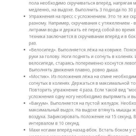
пола необходимо скручиваться вперёд, напрягая 
медленно, на выдохе. Выполнить 3 подхода по 30 р
Упражнения на пресс с усложнением. Это те же ск
разному. Например, скручивания с утяжелением - в
литрами воды и держать её перед собой во время 
техника заключается в скручивании вперёд и в бок
раз.
«Велосипед». Выполняется лёжа на коврике. Пояс
руки за голову. Ноги поднять и согнуть в коленях
велосипеде, стараясь попеременно коснутся лево
Выполнять движения плавно, ровно дыша.
«Мостик». Из положения лёжа на спине необходим
согнутых в коленях. Держаться в максимальной то
Повторить упражнение 4 раза. Если такой вид "мос
усложнения одну ногу необходимо выпрямить и вы
«Вакуум». Выполняется на пустой желудок. Необхо
максимальный выдох. На выдохе втянуть мышцы жи
воздуха. Зафиксировать положение на 15 секунд. В
интервалом в 10 секунд.
Махи ногами вперёд-назад-вбок. Встать боком у с