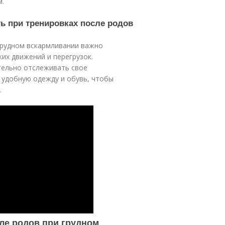
м.
ть при тренировках после родов
грудном вскармливании важно
ких движений и перегрузок.
тельно отслеживать свое
 удобную одежду и обувь, чтобы
.
ле родов при грудном