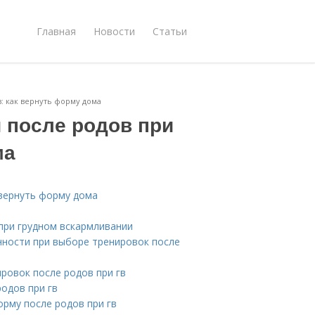
Главная
Новости
Статьи
: как вернуть форму дома
 после родов при
ма
 вернуть форму дома
при грудном вскармливании
нности при выборе тренировок после
ровок после родов при гв
одов при гв
орму после родов при гв