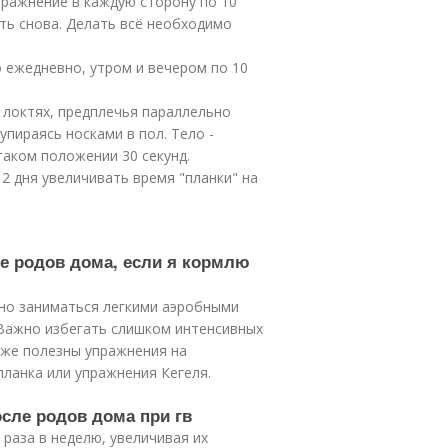
пражнение в каждую сторону по 10
ить снова. Делать всё необходимо
 ежедневно, утром и вечером по 10
в локтях, предплечья параллельно
упираясь носками в пол. Тело -
таком положении 30 секунд.
2 дня увеличивать время "планки" на
е родов дома, если я кормлю
жно заниматься легкими аэробными
. Важно избегать слишком интенсивных
кже полезны упражнения на
планка или упражнения Кегеля.
осле родов дома при гв
раза в неделю, увеличивая их