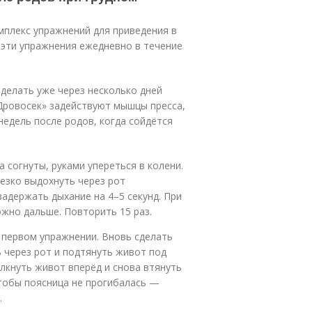
мплекс упражнений для приведения в
ь эти упражнения ежедневно в течение
делать уже через несколько дней
«Дровосек» задействуют мышцы пресса,
недель после родов, когда сойдётся
а согнуты, руками упереться в колени.
резко выдохнуть через рот
 задержать дыхание на 4–5 секунд. При
ожно дальше. Повторить 15 раз.
 первом упражнении. Вновь сделать
ь через рот и подтянуть живот под
лкнуть живот вперёд и снова втянуть
чтобы поясница не прогибалась —
.