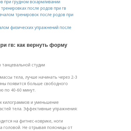
ов при грудном вскармливании
тренировках после родов при гв
ачалом тренировок после родов при
алом физических упражнений после
и гв: как вернуть форму
 танцевальной студии
массы тела, лучше начинать через 2-3
ины появится больше свободного
ю по 40-60 минут.
их килограммов и уменьшение
частей тела. Эффективные упражнения:
дится на фитнес-коврике, ноги
за головой. Не отрывая поясницы от