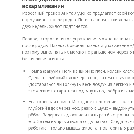
вскармливании
Известный тренер Анита Луценко предлагает свой ко
норму живот после родов. По её словам, если делат
двух недель, живот подтянется.
Первое, второе и пятое упражнения можно начинать 
после родов. Планка, боковая планка и упражнение 
поэтому выполнять их можно не раньше чем через 6 
белая линия живота.
Помпа (вакуум). Ноги на ширине плеч, колени слегк
Сделать глубокий вдох через нос, затем с шумом 
(постараться вытолкнуть весь воздух из лёгких) и
этом живот стараться подтянуть под рёбра как м
Усложнённая помпа. Исходное положение — как в
глубокий вдох через нос, резко с шумом выдохнут
рёбра. Задержать дыхание и пять раз быстро выто
его. Затем выпрямиться и отдышаться. Следите, 
работают только мышцы живота. Повторить 5 раз