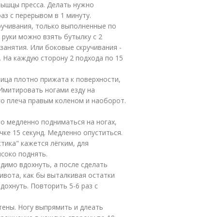
мышцы пресса. Делать нужно
аз с перерывом в 1 минуту.
ручивания, только выполненные по
 руки можно взять бутылку с 2
занятия. Или боковые скручивания -
. На каждую сторону 2 подхода по 15
ница плотно прижата к поверхности,
. Имитировать ногами езду на
го плеча правым коленом и наоборот.
о медленно подниматься на ногах,
чке 15 секунд. Медленно опуститься.
тика" кажется лёгким, для
соко поднять.
димо вдохнуть, а после сделать
вота, как бы выталкивая остатки
дохнуть. Повторить 5-6 раз с
тены. Ногу выпрямить и длеать