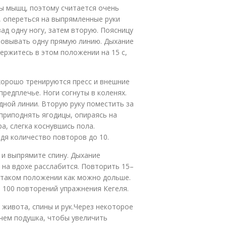
пы мышц, поэтому считается очень
, опереться на выпрямленные руки
ад одну ногу, затем вторую. Поясницу
зовывать одну прямую линию. Дыхание
ержитесь в этом положении на 15 с,
хорошо тренируются пресс и внешние
предплечье. Ноги согнуты в коленях.
дной линии. Вторую руку поместить за
 приподнять ягодицы, опираясь на
а, слегка коснувшись пола.
дя количество повторов до 10.
и и выпрямите спину. Дыхание
 на вдохе расслабится. Повторить 15–
в таком положении как можно дольше.
 100 повторений упражнения Кегеля.
живота, спины и рук.Через некоторое
 чем подушка, чтобы увеличить