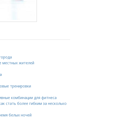
 города
же местных жителей
а
ловые тренировки
ивные комбинации для фитнеса
ак стать более гибким за несколько
время белых ночей