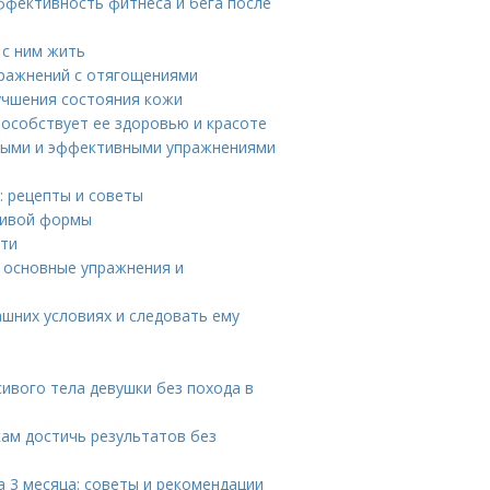
ффективность фитнеса и бега после
 с ним жить
пражнений с отягощениями
учшения состояния кожи
пособствует ее здоровью и красоте
стыми и эффективными упражнениями
: рецепты и советы
асивой формы
сти
: основные упражнения и
ашних условиях и следовать ему
сивого тела девушки без похода в
ам достичь результатов без
 3 месяца: советы и рекомендации