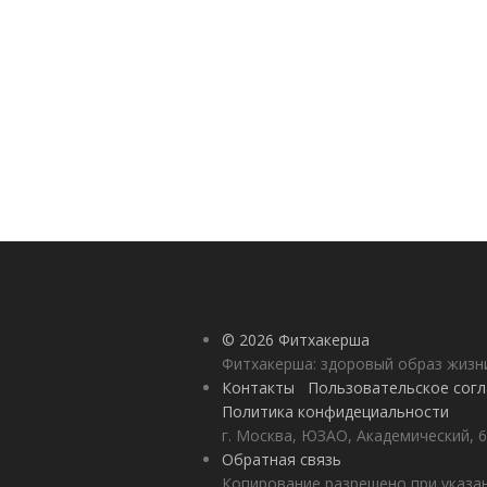
© 2026 Фитхакерша
Фитхакерша: здоровый образ жизни
Контакты
Пользовательское сог
Политика конфидециальности
г. Москва, ЮЗАО, Академический, 6
Обратная связь
Копирование разрешено при указан