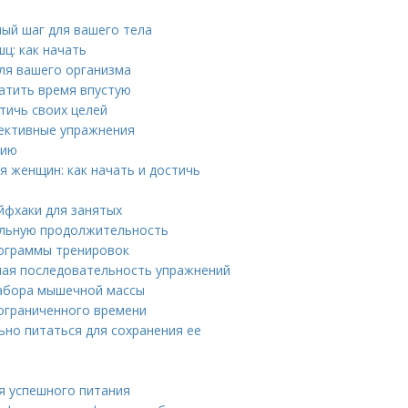
ый шаг для вашего тела
ц: как начать
ля вашего организма
ратить время впустую
тичь своих целей
ективные упражнения
сию
 женщин: как начать и достичь
айфхаки для занятых
альную продолжительность
ограммы тренировок
ная последовательность упражнений
набора мышечной массы
 ограниченного времени
ьно питаться для сохранения ее
я успешного питания