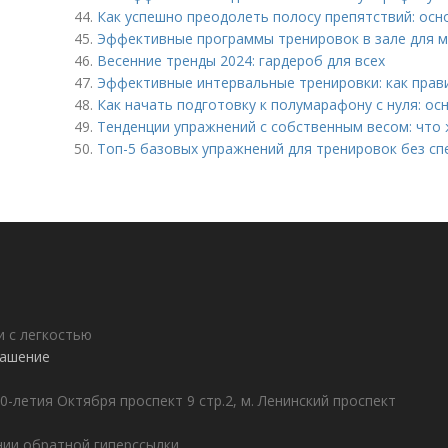
44.
Как успешно преодолеть полосу препятствий: осн
45.
Эффективные программы тренировок в зале для м
46.
Весенние тренды 2024: гардероб для всех
47.
Эффективные интервальные тренировки: как прав
48.
Как начать подготовку к полумарафону с нуля: о
49.
Тенденции упражнений с собственным весом: что 
50.
Топ-5 базовых упражнений для тренировок без с
 с легкостью
лашение
0-летия Октября проспект 9 стр.2, м. Ленинский проспект
ии обратной гиперссылки.