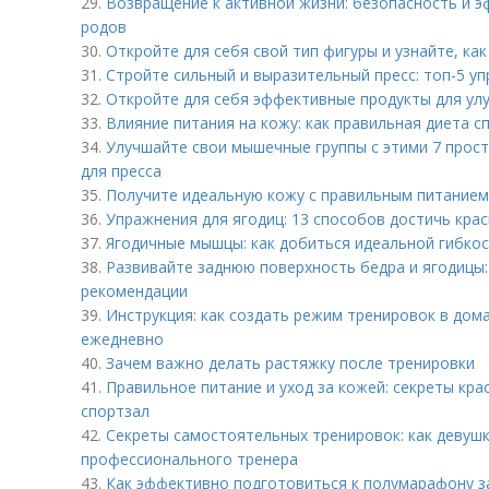
29.
Возвращение к активной жизни: безопасность и э
родов
30.
Откройте для себя свой тип фигуры и узнайте, как
31.
Стройте сильный и выразительный пресс: топ-5 у
32.
Откройте для себя эффективные продукты для ул
33.
Влияние питания на кожу: как правильная диета с
34.
Улучшайте свои мышечные группы с этими 7 про
для пресса
35.
Получите идеальную кожу с правильным питанием
36.
Упражнения для ягодиц: 13 способов достичь кр
37.
Ягодичные мышцы: как добиться идеальной гибко
38.
Развивайте заднюю поверхность бедра и ягодицы
рекомендации
39.
Инструкция: как создать режим тренировок в дом
ежедневно
40.
Зачем важно делать растяжку после тренировки
41.
Правильное питание и уход за кожей: секреты кра
спортзал
42.
Секреты самостоятельных тренировок: как девушк
профессионального тренера
43.
Как эффективно подготовиться к полумарафону за