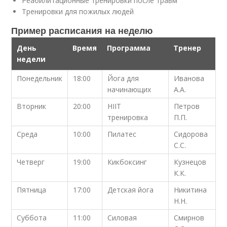
Реабилитационные тренировки после травм
Тренировки для пожилых людей
Пример расписания на неделю
День
Время
Программа
Тренер
недели
Понедельник
18:00
Йога для
Иванова
начинающих
А.А.
Вторник
20:00
HIIT
Петров
тренировка
П.П.
Среда
10:00
Пилатес
Сидорова
С.С.
Четверг
19:00
Кикбоксинг
Кузнецов
К.К.
Пятница
17:00
Детская йога
Никитина
Н.Н.
Суббота
11:00
Силовая
Смирнов