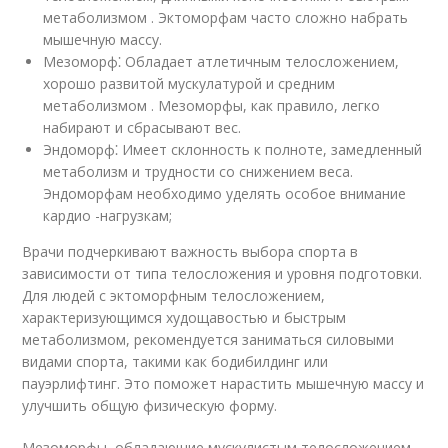
метаболизмом . Эктоморфам часто сложно набрать
мышечную массу.
Мезоморф⁚ Обладает атлетичным телосложением,
хорошо развитой мускулатурой и средним
метаболизмом . Мезоморфы, как правило, легко
набирают и сбрасывают вес.
Эндоморф⁚ Имеет склонность к полноте, замедленный
метаболизм и трудности со снижением веса.
Эндоморфам необходимо уделять особое внимание
кардио -нагрузкам;
Врачи подчеркивают важность выбора спорта в
зависимости от типа телосложения и уровня подготовки.
Для людей с эктоморфным телосложением,
характеризующимся худощавостью и быстрым
метаболизмом, рекомендуется заниматься силовыми
видами спорта, такими как бодибилдинг или
пауэрлифтинг. Это поможет нарастить мышечную массу и
улучшить общую физическую форму.
Мезоморфы, обладающие мускулистым телосложением,