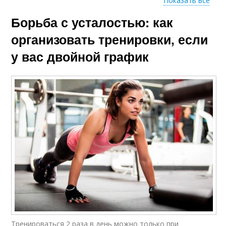
Показать все
Борьба с усталостью: как
Продукты без
Пищевые добавки
пищевых добавок
организовать тренировки, если
у вас двойной график
Продукты для
Продукты с высоким
здоровья
содержанием
Разрешенные
Продукты при диете
продукты
Запрещенные
продукты
Тренироваться 2 раза в день можно только при