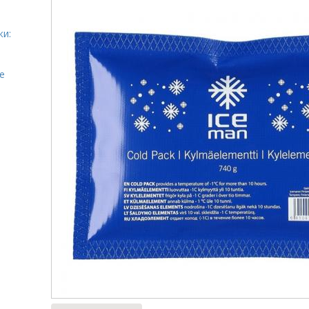
жи:
е