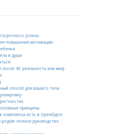
госрочного успеха
для повышения мотивации
ребенка
ела и души
аться
 после 40: реальность или миф
х
ц
ьный способ для вашего тела
тренировку
крестностях
 основные принципы
е комплексы есть в Оренбурге
 родов: полное руководство