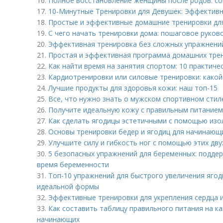
16.
Полное восстановление женщины после родов: со
17.
10-Минутные Тренировки для Девушек: Эффективн
18.
Простые и эффективные домашние тренировки дл
19.
С чего начать тренировки дома: пошаговое руков
20.
Эффективная тренировка без сложных упражнений
21.
Простая и эффективная программа домашних тре
22.
Как найти время на занятия спортом: 10 практиче
23.
Кардиотренировки или силовые тренировки: какой
24.
Лучшие продукты для здоровья кожи: наш топ-15
25.
Все, что нужно знать о мужском спортивном стил
26.
Получите идеальную кожу с правильным питанием
27.
Как сделать ягодицы эстетичными с помощью из
28.
Основы тренировки бедер и ягодиц для начинающ
29.
Улучшите силу и гибкость ног с помощью этих дв
30.
5 безопасных упражнений для беременных: подде
время беременности
31.
Топ-10 упражнений для быстрого увеличения ягод
идеальной формы
32.
Эффективные тренировки для укрепления сердца и
33.
Как составить таблицу правильного питания на ка
начинающих