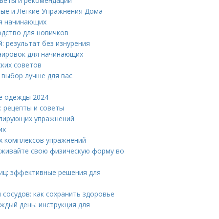
веты и рекомендации
ые и Легкие Упражнения Дома
я начинающих
одство для новичков
: результат без изнурения
нировок для начинающих
ских советов
 выбор лучше для вас
е одежды 2024
: рецепты и советы
олирующих упражнений
их
ух комплексов упражнений
рживайте свою физическую форму во
иц: эффективные решения для
 сосудов: как сохранить здоровье
ждый день: инструкция для