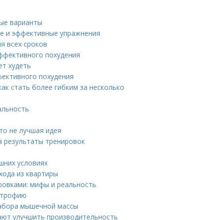
ные варианты
ые и эффективные упражнения
я всех сроков
эффективного похудения
ет худеть
фективного похудения
ак стать более гибким за несколько
альность
то не лучшая идея
на результаты тренировок
шних условиях
хода из квартиры
овками: мифы и реальность
ертрофию
набора мышечной массы
ают улучшить производительность