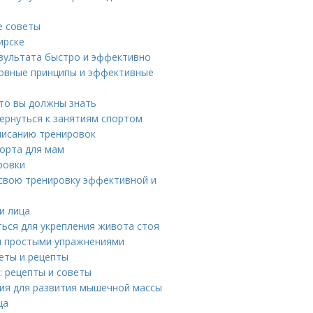
е советы
ирске
езультата быстро и эффективно
новные принципы и эффективные
что вы должны знать
вернуться к занятиям спортом
писанию тренировок
порта для мам
ровки
 свою тренировку эффективной и
и лица
ться для укрепления живота стоя
и простыми упражнениями
иеты и рецепты
: рецепты и советы
ния для развития мышечной массы
ца