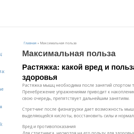
Главная
»
Максимальная польза
Максимальная польза
ц:
Растяжка: какой вред и польз
та:
здоровья
Растяжка мышц необходима после занятий спортом та
ые
Пренебрежение упражнениями приводит к накоплению
свою очередь, препятствует дальнейшим занятиям.
я
Стретчинг после физнагрузки дает возможность мыш
выделяющейся кислоты, восстановить силы и нормал
й:
Вред и противопоказания
Для стретчинга, несмотря на его пользу для здоровья