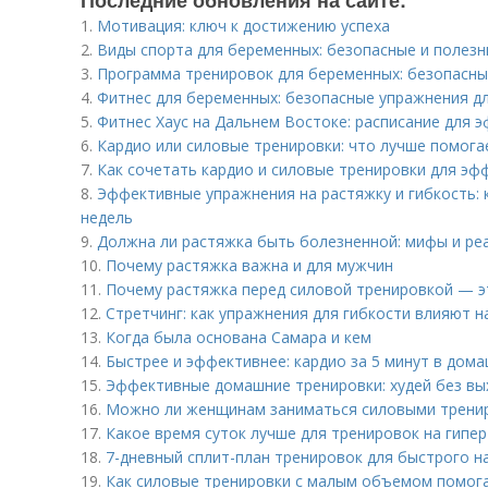
Последние обновления на сайте:
1.
Мотивация: ключ к достижению успеха
2.
Виды спорта для беременных: безопасные и полез
3.
Программа тренировок для беременных: безопасн
4.
Фитнес для беременных: безопасные упражнения дл
5.
Фитнес Хаус на Дальнем Востоке: расписание для 
6.
Кардио или силовые тренировки: что лучше помога
7.
Как сочетать кардио и силовые тренировки для эф
8.
Эффективные упражнения на растяжку и гибкость: к
недель
9.
Должна ли растяжка быть болезненной: мифы и ре
10.
Почему растяжка важна и для мужчин
11.
Почему растяжка перед силовой тренировкой — э
12.
Стретчинг: как упражнения для гибкости влияют 
13.
Когда была основана Самара и кем
14.
Быстрее и эффективнее: кардио за 5 минут в дома
15.
Эффективные домашние тренировки: худей без вы
16.
Можно ли женщинам заниматься силовыми тренир
17.
Какое время суток лучше для тренировок на гип
18.
7-дневный сплит-план тренировок для быстрого 
19.
Как силовые тренировки с малым объемом помог