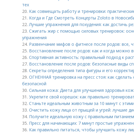
тех
20.
Как совмещать работу и тренировки: практически
21.
Когда и Где Смотреть Концерты Zoloto в Новосиб
22.
Лучшие упражнения для похудения: как достичь р
23.
Сжигать жир с помощью силовых тренировок: ос
упражнения
24.
Развенчание мифов о фитнесе после родов: все, 
25.
Восстановление после родов: как и когда можно 
26.
Спортивная активность: правильный подход к рас
27.
Восстановление после родов: безопасные виды с
28.
Секреты определения типа фигуры и его корректи
29.
ОГНЕННАЯ тренировка на пресс стоя: как сделать
безопасной
30.
Сильная кожа: Диета для улучшения здоровья кож
31.
Укрепите свой корешок: как правильно тренирова
32.
Станьте идеальным животным за 10 минут с этим
33.
Очистить кожу лица от прыщей и угрей: лучшие д
34.
Получите идеальную кожу с правильным питанием
35.
Пресс для начинающих: 7 минут простые упражне
36.
Как правильно питаться, чтобы улучшить кожу ли