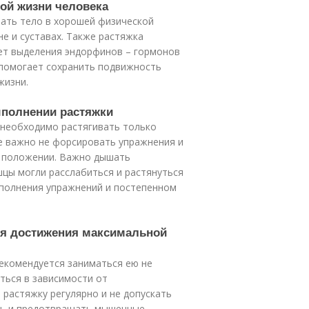
ной жизни человека
ать тело в хорошей физической
е и суставах. Также растяжка
ет выделения эндорфинов – гормонов
 помогает сохранить подвижность
жизни.
ыполнении растяжки
 необходимо растягивать только
е важно не форсировать упражнения и
я положении. Важно дышать
цы могли расслабиться и растянуться
ыполнения упражнений и постепенном
для достижения максимальной
екомендуется заниматься ею не
ться в зависимости от
 растяжку регулярно и не допускать
ть и предотвращать мышечные