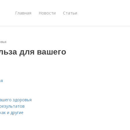
Главная
Новости
Статьи
овья
ольза для вашего
ья
нашего здоровья
 результатов
как и другие