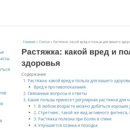
Главная
»
Статьи
»
Растяжка: какой вред и польза для вашего здор
Растяжка: какой вред и п
ые
массы
здоровья
аться
Содержание
Растяжка: какой вред и польза для вашего здоров
Вред и противопоказания
тов
Связанные вопросы и ответы
Какие пользы принесет регулярная растяжка для 
ля
1. В любом возрасте можно добиться хороших
2. Стретчинг, такой же вид активного фитнеса, 
3. Растяжка полезна при болях в спине
я
4. Улучшается осанка и походка