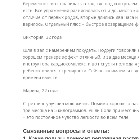
беременности отправилась в зал, где под контролем 
есть. Все упражнения разъяснялись от и до, много к
отличие от первых родов, вторые длились два часа и 
верилось. Отдельный плюс – быстрое возвращение ф
Виктория, 32 года
Шла в зал с намерением похудеть. Подруги говорили 
хорошем тренере эффект отличный, и за два месяца я
инструктора кардиокомплекс, и вот спустя полгода я у
ребенок влился в тренировки. Сейчас занимаемся с 
времени вместе.
Марина, 22 года
Стретчинг улучшил мою жизнь. Помимо хорошего наст
три месяца на 5 килограммов. Ушли боли при месячны
– это постоянное чувство легкости во всем теле.
Связанные вопросы и ответы:
1. Какие пользы приносит регулярная растя