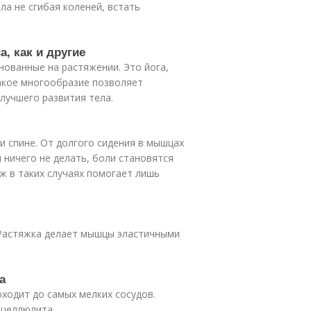
ла не сгибая коленей, встать
а, как и другие
нованные на растяжении. Это йога,
 Такое многообразие позволяет
лучшего развития тела.
 спине. От долгого сидения в мышцах
 ничего не делать, боли становятся
аж в таких случаях помогает лишь
! Растяжка делает мышцы эластичными
а
ходит до самых мелких сосудов.
 целлюлита.