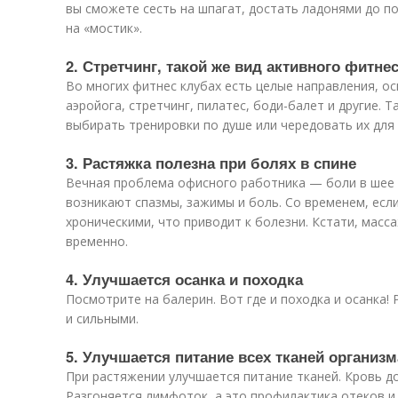
вы сможете сесть на шпагат, достать ладонями до по
на «мостик».
2. Стретчинг, такой же вид активного фитнес
Во многих фитнес клубах есть целые направления, ос
аэройога, стретчинг, пилатес, боди-балет и другие.
выбирать тренировки по душе или чередовать их для 
3. Растяжка полезна при болях в спине
Вечная проблема офисного работника — боли в шее и
возникают спазмы, зажимы и боль. Со временем, если
хроническими, что приводит к болезни. Кстати, масс
временно.
4. Улучшается осанка и походка
Посмотрите на балерин. Вот где и походка и осанка
и сильными.
5. Улучшается питание всех тканей организм
При растяжении улучшается питание тканей. Кровь до
Разгоняется лимфоток, а это профилактика отеков и