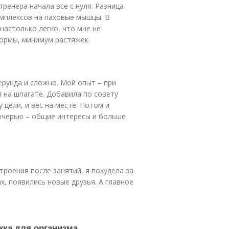
тренера начала все с нуля. Разница
омплексов на паховые мышцы. В
настолько легко, что мне не
ормы, минимум растяжек.
ерунда и сложно. Мой опыт – при
 на шпагате. Добавила по совету
 цели, и вес на месте. Потом и
дочерью – общие интересы и больше
роения после занятий, я похудела за
х, появились новые друзья. А главное
жка для организма