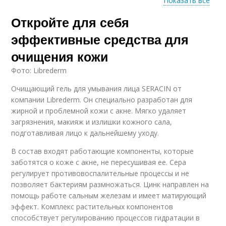
Показать все
Откройте для себя
Кожи с возрастными
Кожи с акне
изменениями
эффективные средства для
очищения кожи
Фото: Librederm
Люди с фарфоровой
кожей
Очищающий гель для умывания лица SERACIN от
компании Librederm. Он специально разработан для
жирной и проблемной кожи с акне. Мягко удаляет
загрязнения, макияж и излишки кожного сала,
подготавливая лицо к дальнейшему уходу.
В состав входят работающие компоненты, которые
заботятся о коже с акне, не пересушивая ее. Сера
регулирует противовоспалительные процессы и не
позволяет бактериям размножаться. Цинк направлен на
помощь работе сальным железам и имеет матирующий
эффект. Комплекс растительных компонентов
способствует регулированию процессов гидратации в