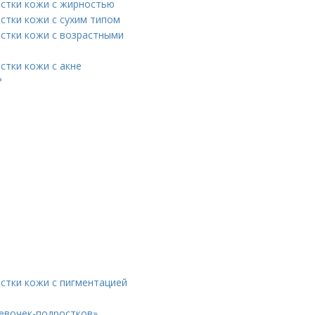
истки кожи с жирностью
стки кожи с сухим типом
истки кожи с возрастными
стки кожи с акне
?
истки кожи с пигментацией
девочек-подростков»