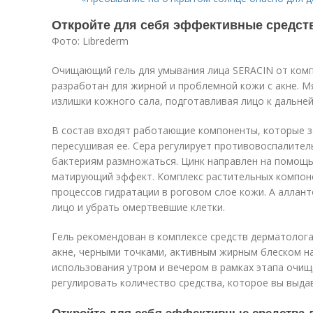
Откройте для себя эффективные средст
Фото: Librederm
Очищающий гель для умывания лица SERACIN от комп
разработан для жирной и проблемной кожи с акне. Мя
излишки кожного сала, подготавливая лицо к дальне
В состав входят работающие компоненты, которые за
пересушивая ее. Сера регулирует противовоспалител
бактериям размножаться. Цинк направлен на помощь
матирующий эффект. Комплекс растительных компон
процессов гидратации в роговом слое кожи. А аллан
лицо и убрать омертвевшие клетки.
Гель рекомендован в комплексе средств дерматолога
акне, черными точками, активным жирным блеском н
использования утром и вечером в рамках этапа очищ
регулировать количество средства, которое вы выда
Откройте для себя эффективные средства 