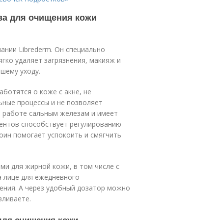
ва для очищения кожи
ании Librederm. Он специально
гко удаляет загрязнения, макияж и
йшему уходу.
ботятся о коже с акне, не
ьные процессы и не позволяет
 работе сальным железам и имеет
ентов способствует регулированию
тоин помогает успокоить и смягчить
ми для жирной кожи, в том числе с
а лице для ежедневного
ения. А через удобный дозатор можно
вливаете.
для очищения кожи