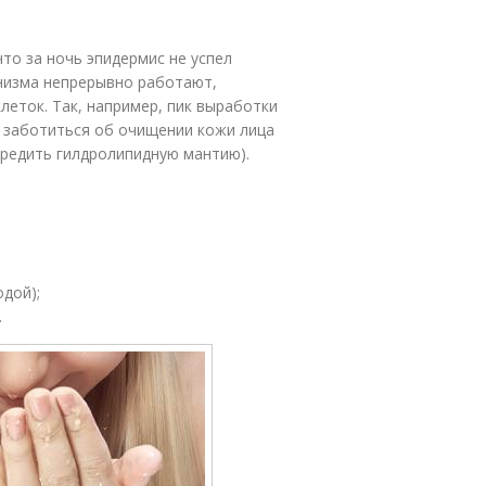
то за ночь эпидермис не успел
анизма непрерывно работают,
леток. Так, например, пик выработки
о заботиться об очищении кожи лица
вредить гилдролипидную мантию).
дой);
.