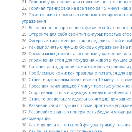
21.
Силовые упражнения для снижения веса: основны
22.
Горячая тренировка на все тело за 15 минут: как
23.
Сжигать жир с помощью силовых тренировок: ос
упражнения
24.
Безопасное возвращение к физической активности
25.
Откройте для себя свой тип фигуры: простые спо
26.
Фигурные типы женщин: как определить свой и вы
27.
Как выполнять 6 лучших боковых упражнений на п
28.
Прямая мышца живота: основные упражнения для
29.
Упражнения стоя для похудения живота: лучшие 2
30.
Питание для здоровой кожи: основные правила и
31.
Проблемные кожи: как правильно питаться для з
32.
Станьте идеальным животным за 10 минут с этим
33.
Пресс для начинающих: 7 минут простые упражне
34.
Спортивный стиль в одежде: тренды и особенност
35.
Станьте владельцем идеальных ягодиц: домашние
36.
Развивай свои ягодицы с этими простыми упражн
37.
Развивайте заднюю поверхность бедра и ягодицы
рекомендации
38.
Как определить тип своей фигуры: прямоугольник 
39.
Как пища влияет на состояние кожи