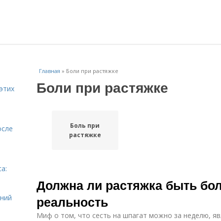
Главная
»
Боли при растяжке
Боли при растяжке
этих
Боль при
осле
растяжке
а:
и
Должна ли растяжка быть бо
ений
реальность
Миф о том, что сесть на шпагат можно за неделю, я