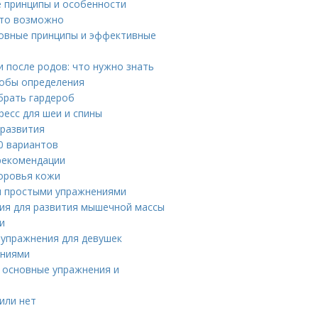
е принципы и особенности
 это возможно
новные принципы и эффективные
 после родов: что нужно знать
собы определения
брать гардероб
ресс для шеи и спины
 развития
0 вариантов
 рекомендации
доровья кожи
и простыми упражнениями
ния для развития мышечной массы
и
 упражнения для девушек
ениями
: основные упражнения и
или нет