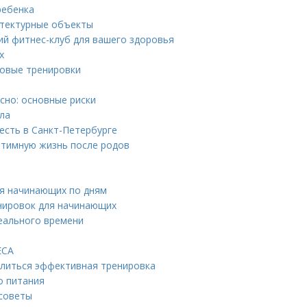
ребенка
итектурные объекты
ий фитнес-клуб для вашего здоровья
х
ловые тренировки
сно: основные риски
ла
есть в Санкт-Петербурге
интимную жизнь после родов
я начинающих по дням
нировок для начинающих
еального времени
ЕСА
длиться эффективная тренировка
о питания
 советы