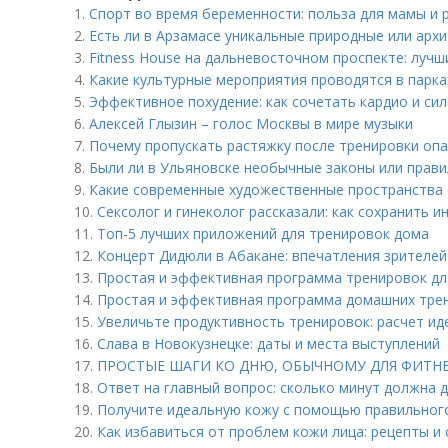
1.
Спорт во время беременности: польза для мамы и 
2.
Есть ли в Арзамасе уникальные природные или арх
3.
Fitness House на дальневосточном проспекте: лучш
4.
Какие культурные мероприятия проводятся в парка
5.
Эффективное похудение: как сочетать кардио и си
6.
Алексей Глызин – голос Москвы в мире музыки
7.
Почему пропускать растяжку после тренировки опа
8.
Были ли в Ульяновске необычные законы или прави
9.
Какие современные художественные пространства 
10.
Сексолог и гинеколог рассказали: как сохранить 
11.
Топ-5 лучших приложений для тренировок дома
12.
Концерт Дидюли в Абакане: впечатления зрителей
13.
Простая и эффективная программа тренировок дл
14.
Простая и эффективная программа домашних тре
15.
Увеличьте продуктивность тренировок: расчет ид
16.
Слава в Новокузнецке: даты и места выступлений
17.
ПРОСТЫЕ ШАГИ КО ДНЮ, ОБЫЧНОМУ ДЛЯ ФИТН
18.
Ответ на главный вопрос: сколько минут должна 
19.
Получите идеальную кожу с помощью правильног
20.
Как избавиться от проблем кожи лица: рецепты и