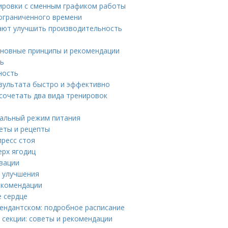
ировки с сменным графиком работы
 ограниченного времени
ают улучшить производительность
сновные принципы и рекомендации
ть
ность
езультата быстро и эффективно
 сочетать два вида тренировок
мальный режим питания
иеты и рецепты
пресс стоя
ерх ягодиц
вации
и улучшения
екомендации
е сердце
мендантском: подробное расписание
 секции: советы и рекомендации