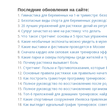
Последние обновления на сайте:
1.
Гимнастика для беременных на 1-м триместре: без
2.
Безопасные виды спорта для беременных: руковод
3.
20 лучших упражнений для растяжки: делай их регу
4.
Супруг зачастил ко мне на растяжку: что делать
5.
Что такое стретчинг: основы и 5 простых упражнен
6.
Какие необычные экспонаты можно увидеть в музе
7.
Какие выставки и фестивали проводятся в Москве
8.
Сначала кардио или силовая: какая тренировка эф
9.
Какие парки и скверы популярны среди жителей и т
10.
Почему растяжка вызывает боль
11.
Стретчинг: Польза и Противопоказания, которые
12.
Основные правила растяжки: как правильно начат
13.
Как построить грамотную программу тренировок:
14.
Полное руководство по восстановлению после ро
15.
Полное руководство по восстановлению организма
16.
Топ-6 приложений для домашних тренировок: найд
17.
Какие спортивные сооружения Ижевска привлека
18.
Как выглядит идеальный график тренировок: сов