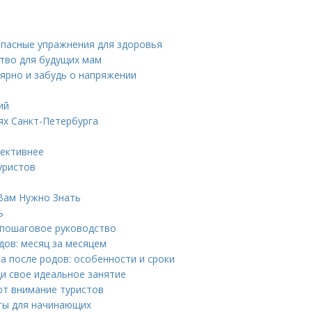
опасные упражнения для здоровья
ство для будущих мам
лярно и забудь о напряжении
ий
ях Санкт-Петербурга
фективнее
уристов
 Вам Нужно Знать
ь
 пошаговое руководство
дов: месяц за месяцем
 после родов: особенности и сроки
и свое идеальное занятие
ют внимание туристов
еты для начинающих