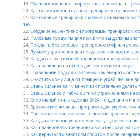
19.
Сбалансированное здоровье: как совмещать трен
20.
Как оптимизировать свою тренировку в условиях
21.
Как силовые тренировки с малым объемом помог
тех
22.
Создание эффективной программы тренировок: о
23.
Полезные продукты для кожи: что вы должны зна
24.
Похудеть без силовых тренировок: миф или реаль
25.
Лучшие упражнения для похудения: как достичь р
26.
Кардио после силовой тренировки: как правильно
27.
Как правильно питаться для чистой кожи лица
28.
Правильный подход к питанию: как выбрать опти
29.
Очистить кожу лица от прыщей и угрей: лучшие д
30.
Стань сильнее за 10 минут: как правильно делать 
31.
Стань сильнее и гибче с этими упражнениями на в
32.
Спортивный стиль одежды 2024: тенденции и инно
33.
Бразильские ягодицы: программа для укрепления 
34.
Противоакневое питание: основные принципы и р
35.
Как дыхательные упражнения могут укрепить ваш
36.
Как планировать тренировки в фитнес хаус на ко
37.
Как вернуться к занятиям спортом после кесарева