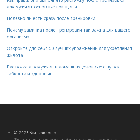
для мужчин: основные принципы
Полезно ли есть сразу после тренировки
Почему заминка после тренировки так важна для вашего
организма
Откройте для себя 50 лучших упражнений для укрепления
живота
Растяжка для мужчин в домашних условиях: с нуля к
гибкости и здоровью
© 2026 Фитхакерша
Фитхакерша: здоровый образ жизни с легкостью